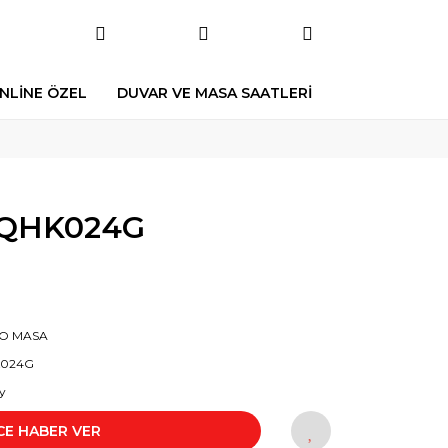
NLİNE ÖZEL
DUVAR VE MASA SAATLERİ
 QHK024G
KO MASA
024G
y
CE HABER VER