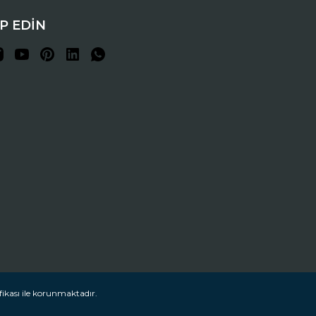
İP EDİN
fikası ile korunmaktadır.