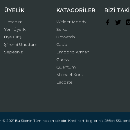
ÜYELİK
KATAGORİLER
BİZİ TAK
Hesabım
Welder Moody
Yeni Üyelik
Seiko
Üye Girişi
UpWatch
Şifremi Unuttum
Casio
Gönder
Sepetiniz
Emporio Armani
Guess
Quantum
Michael Kors
Lacoste
 © 2021 Bu Sitenin Tüm hakları saklıdır. Kredi kartı bilgileriniz 256bit SSL serti