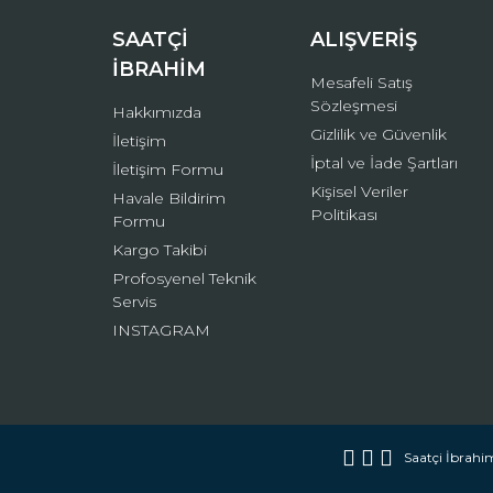
Bu ürüne benzer farklı alternatifler olmalı.
SAATÇİ
ALIŞVERİŞ
İBRAHİM
Mesafeli Satış
Sözleşmesi
Hakkımızda
Gizlilik ve Güvenlik
İletişim
İptal ve İade Şartları
İletişim Formu
Kişisel Veriler
Havale Bildirim
Politikası
Formu
Kargo Takibi
Profosyenel Teknik
Servis
INSTAGRAM
Saatçi İbrahim