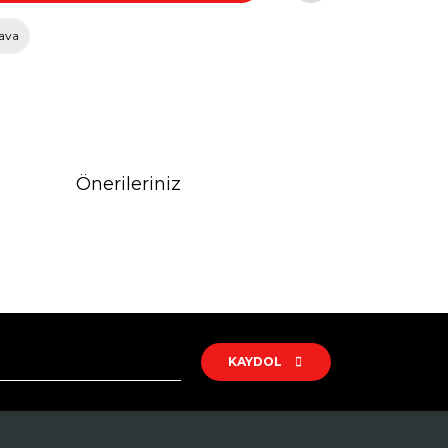
ava
Önerileriniz
rak tarafımıza iletebilirsiniz.
KAYDOL