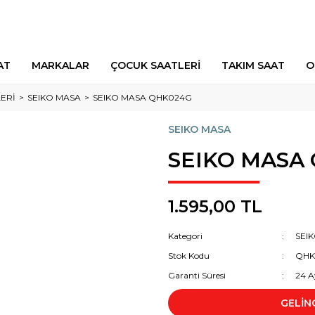
AT
MARKALAR
ÇOCUK SAATLERİ
TAKIM SAAT
O
ERİ
SEIKO MASA
SEIKO MASA QHK024G
SEIKO MASA
SEIKO MASA
1.595,00 TL
Kategori
SEI
Stok Kodu
QHK
Garanti Süresi
24 A
GELİN