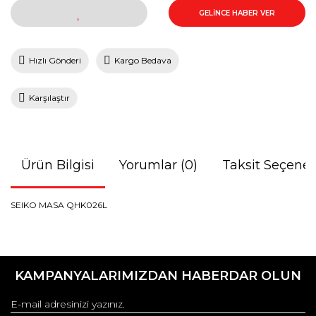
GELİNCE HABER VER
Hızlı Gönderi
Kargo Bedava
Karşılaştır
Ürün Bilgisi
Yorumlar (0)
Taksit Seçenek
SEIKO MASA QHK026L
Bu ürünün fiyat bilgisi, resim, ürün açıklamalarında ve diğer
konularda yetersiz gördüğünüz noktaları öneri formunu
Bu ürüne ilk yorumu siz yapın!
kullanarak tarafımıza iletebilirsiniz.
KAMPANYALARIMIZDAN HABERDAR OLUN
Görüş ve önerileriniz için teşekkür ederiz.
Yorum Yaz