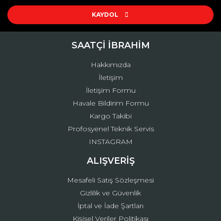
Ürün resmi kalitesiz, bozuk veya görüntülenemiyor.
Ürün açıklamasında eksik bilgiler bulunuyor.
KAYDOL
Ürün bilgilerinde hatalar bulunuyor.
Ürün fiyatı diğer sitelerden daha pahalı.
SAATÇİ İBRAHİM
Bu ürüne benzer farklı alternatifler olmalı.
Hakkımızda
İletişim
İletişim Formu
Havale Bildirim Formu
Kargo Takibi
Gönder
Profosyenel Teknik Servis
INSTAGRAM
ALIŞVERİŞ
Mesafeli Satış Sözleşmesi
Gizlilik ve Güvenlik
İptal ve İade Şartları
Kişisel Veriler Politikası