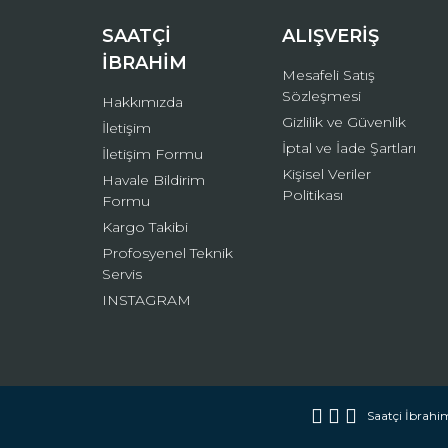
Bu ürüne benzer farklı alternatifler olmalı.
SAATÇİ
ALIŞVERİŞ
İBRAHİM
Mesafeli Satış
Sözleşmesi
Hakkımızda
Gizlilik ve Güvenlik
İletişim
İptal ve İade Şartları
İletişim Formu
Kişisel Veriler
Havale Bildirim
Politikası
Formu
Kargo Takibi
Profosyenel Teknik
Servis
INSTAGRAM
Saatçi İbrahim