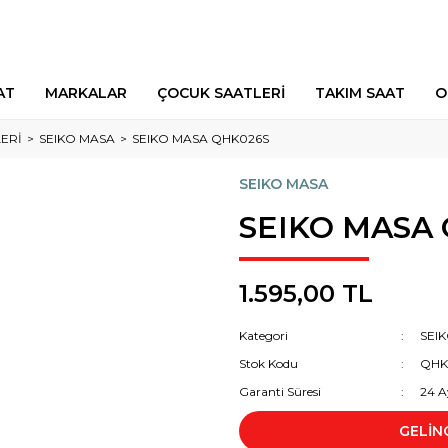
AT
MARKALAR
ÇOCUK SAATLERİ
TAKIM SAAT
O
ERİ
SEIKO MASA
SEIKO MASA QHK026S
SEIKO MASA
SEIKO MASA
1.595,00 TL
Kategori
SEI
Stok Kodu
QHK
Garanti Süresi
24 A
GELİN