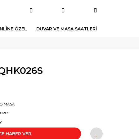
NLİNE ÖZEL
DUVAR VE MASA SAATLERİ
 QHK026S
KO MASA
026S
y
CE HABER VER