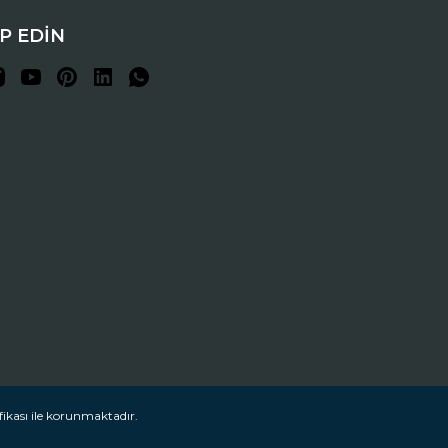
İP EDİN
fikası ile korunmaktadır.