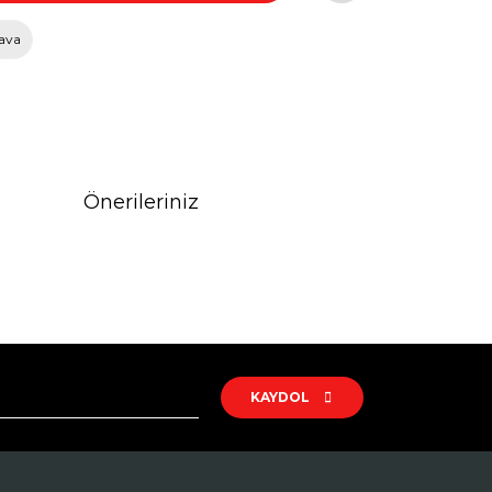
ava
Önerileriniz
rak tarafımıza iletebilirsiniz.
KAYDOL