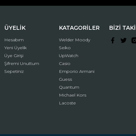
ÜYELİK
KATAGORİLER
BİZİ TAK
Hesabım
Welder Moody
Yeni Üyelik
Seiko
Üye Girişi
UpWatch
Şifremi Unuttum
Casio
Gönder
Sepetiniz
Emporio Armani
Guess
Quantum
Michael Kors
Lacoste