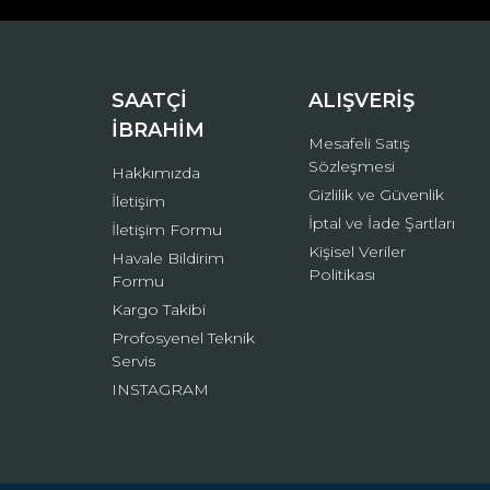
Ürün bilgilerinde hatalar bulunuyor.
Ürün fiyatı diğer sitelerden daha pahalı.
Bu ürüne benzer farklı alternatifler olmalı.
SAATÇİ
ALIŞVERİŞ
İBRAHİM
Mesafeli Satış
Sözleşmesi
Hakkımızda
Gizlilik ve Güvenlik
İletişim
İptal ve İade Şartları
İletişim Formu
Kişisel Veriler
Havale Bildirim
Politikası
Formu
Kargo Takibi
Profosyenel Teknik
Servis
INSTAGRAM