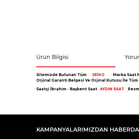
Ürün Bilgisi
Yoru
Sitemizde Bulunan Tüm
SEİKO
Marka Saat M
Orjinal Garanti Belgesi Ve Orjinal Kutusu İle Tü
Saatçi İbrahim - Başkent Saat
AYDIN SAAT
Resmi
Bu ürünün fiyat bilgisi, resim, ürün açıklamaların
Görüş ve önerileriniz için teşekkür ederiz.
KAMPANYALARIMIZDAN HABERDA
Ürün resmi kalitesiz, bozuk veya görüntülenemiyo
Ürün açıklamasında eksik bilgiler bulunuyor.