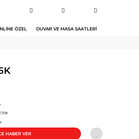
NLİNE ÖZEL
DUVAR VE MASA SAATLERİ
5K
o
E35K
y
CE HABER VER