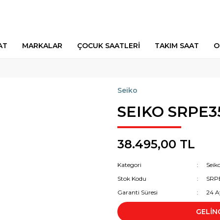
AT
MARKALAR
ÇOCUK SAATLERİ
TAKIM SAAT
O
Seiko
SEIKO SRPE3
38.495,00 TL
Kategori
Seik
Stok Kodu
SRP
Garanti Süresi
24 A
GELİN