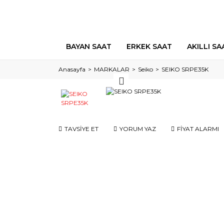
BAYAN SAAT
ERKEK SAAT
AKILLI SA
Anasayfa
MARKALAR
Seiko
SEIKO SRPE35K
TAVSİYE ET
YORUM YAZ
FİYAT ALARMI