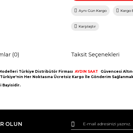
Aynı Gün Kargo
Kargo 
Karşılaştır
mlar (0)
Taksit Seçenekleri
odelleri Türkiye Distribütör Firması
AYDIN
SAAT
Güvencesi Altınd
m Türkiye'nin Her Noktasına Ücretsiz Kargo İle Gönderim Sağlanmak
 Bayisidir.
da ve diğer konularda yetersiz gördüğünüz noktaları öneri formunu kullana
Bu ürüne ilk yorumu siz yapın!
R OLUN
r.
Yorum Yaz