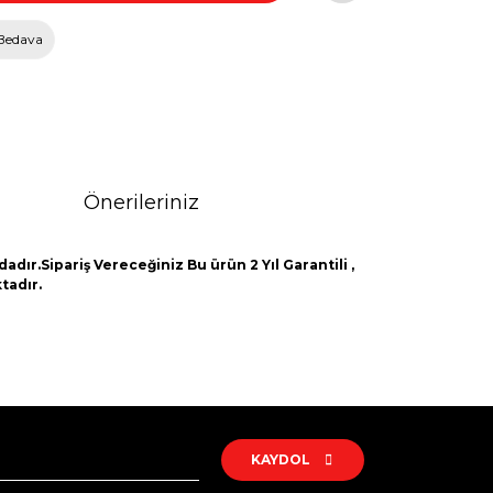
Bedava
Önerileriniz
adır.Sipariş Vereceğiniz Bu ürün 2 Yıl Garantili ,
tadır.
rak tarafımıza iletebilirsiniz.
KAYDOL