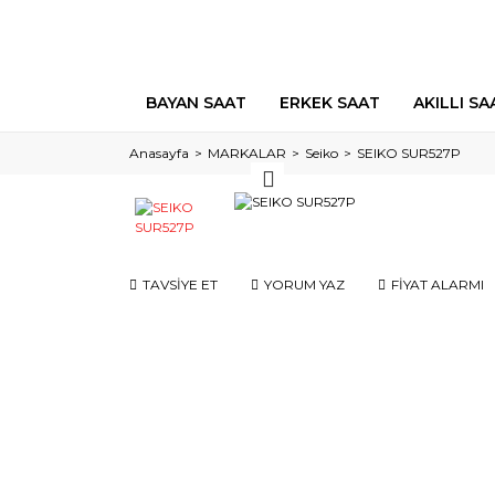
BAYAN SAAT
ERKEK SAAT
AKILLI SA
Anasayfa
MARKALAR
Seiko
SEIKO SUR527P
TAVSİYE ET
YORUM YAZ
FİYAT ALARMI