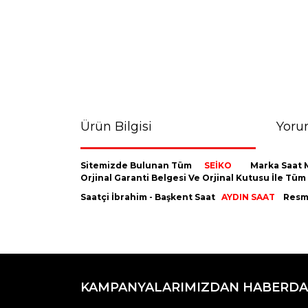
Ürün Bilgisi
Yoru
Sitemizde Bulunan Tüm
SEİKO
Marka Saat M
Orjinal Garanti Belgesi Ve Orjinal Kutusu İle Tü
Saatçi İbrahim - Başkent Saat
AYDIN SAAT
Resmi
Bu ürünün fiyat bilgisi, resim, ürün açıklamaların
Görüş ve önerileriniz için teşekkür ederiz.
KAMPANYALARIMIZDAN HABERDA
Ürün resmi kalitesiz, bozuk veya görüntülenemiyo
Ürün açıklamasında eksik bilgiler bulunuyor.