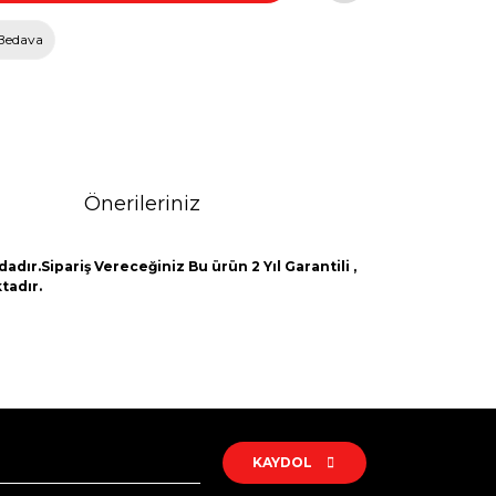
Bedava
Önerileriniz
adır.Sipariş Vereceğiniz Bu ürün 2 Yıl Garantili ,
tadır.
rak tarafımıza iletebilirsiniz.
KAYDOL