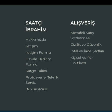
Ürün bilgilerinde hatalar bulunuyor.
Ürün fiyatı diğer sitelerden daha pahalı.
Bu ürüne benzer farklı alternatifler olmalı.
SAATÇİ
ALIŞVERİŞ
İBRAHİM
Mesafeli Satış
Sözleşmesi
Hakkımızda
Gizlilik ve Güvenlik
İletişim
İptal ve İade Şartları
İletişim Formu
Kişisel Veriler
Havale Bildirim
Politikası
Formu
Kargo Takibi
Profosyenel Teknik
Servis
INSTAGRAM