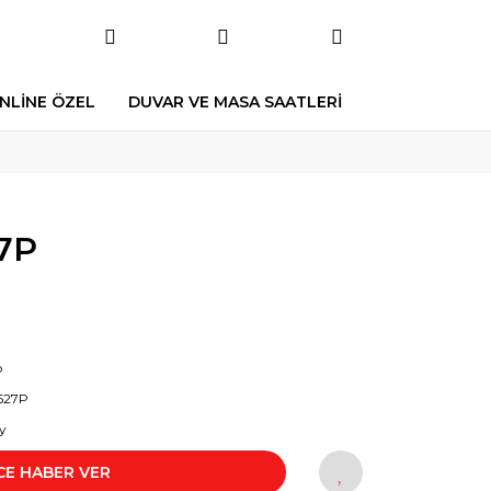
NLİNE ÖZEL
DUVAR VE MASA SAATLERİ
7P
o
527P
y
CE HABER VER