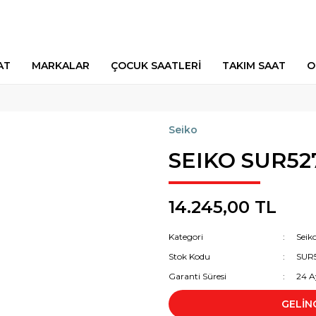
AT
MARKALAR
ÇOCUK SAATLERİ
TAKIM SAAT
O
Seiko
SEIKO SUR52
14.245,00 TL
Kategori
Seik
Stok Kodu
SUR
Garanti Süresi
24 A
GELİN