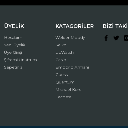
ÜYELİK
KATAGORİLER
BİZİ TAK
Hesabım
Welder Moody
Yeni Üyelik
Seiko
Üye Girişi
UpWatch
Şifremi Unuttum
Casio
Gönder
Sepetiniz
Emporio Armani
Guess
Quantum
Michael Kors
Lacoste