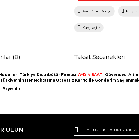
Aynı Gün Kargo
Kargo 
Karşılaştır
mlar (0)
Taksit Seçenekleri
odelleri Türkiye Distribütör Firması
AYDIN
SAAT
Güvencesi Altınd
m Türkiye'nin Her Noktasına Ücretsiz Kargo İle Gönderim Sağlanmak
 Bayisidir.
da ve diğer konularda yetersiz gördüğünüz noktaları öneri formunu kullana
Bu ürüne ilk yorumu siz yapın!
R OLUN
r.
Yorum Yaz