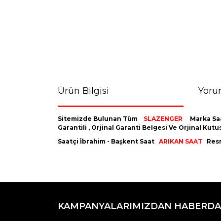
Ürün Bilgisi
Yoru
Sitemizde Bulunan Tüm
SLAZENGER
Marka Saa
Garantili , Orjinal Garanti Belgesi Ve Orjinal K
Saatçi İbrahim - Başkent Saat
ARIKAN SAAT
Resm
Bu ürünün fiyat bilgisi, resim, ürün açıklamaların
Görüş ve önerileriniz için teşekkür ederiz.
KAMPANYALARIMIZDAN HABERDA
Ürün resmi kalitesiz, bozuk veya görüntülenemiyo
Ürün açıklamasında eksik bilgiler bulunuyor.