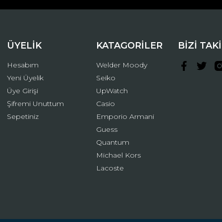
ÜYELİK
KATAGORİLER
BİZİ TAK
Hesabım
Welder Moody
Yeni Üyelik
Seiko
Üye Girişi
UpWatch
Şifremi Unuttum
Casio
Gönder
Sepetiniz
Emporio Armani
Guess
Quantum
Michael Kors
Lacoste