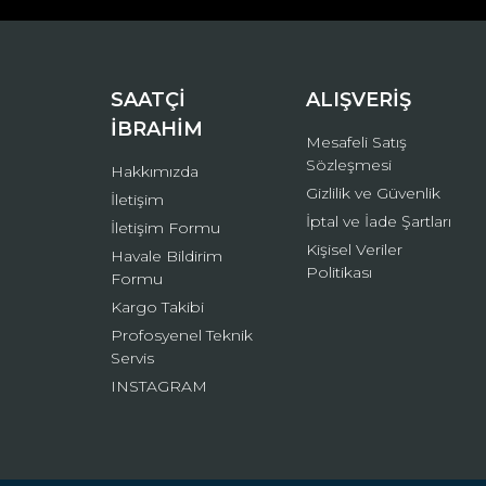
Ürün bilgilerinde hatalar bulunuyor.
Ürün fiyatı diğer sitelerden daha pahalı.
Bu ürüne benzer farklı alternatifler olmalı.
SAATÇİ
ALIŞVERİŞ
İBRAHİM
Mesafeli Satış
Sözleşmesi
Hakkımızda
Gizlilik ve Güvenlik
İletişim
İptal ve İade Şartları
İletişim Formu
Kişisel Veriler
Havale Bildirim
Politikası
Formu
Kargo Takibi
Profosyenel Teknik
Servis
INSTAGRAM