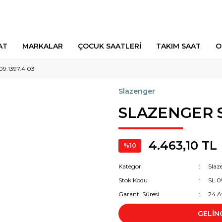
AT
MARKALAR
ÇOCUK SAATLERİ
TAKIM SAAT
O
9.1397.4.03
Slazenger
SLAZENGER SL
4.463,10 TL
%10
Kategori
Slaz
Stok Kodu
SL.0
Garanti Süresi
24 A
GELİN