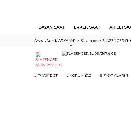
BAYAN SAAT
ERKEK SAAT
AKILLI SA
Anasayfa
MARKALAR
Slazenger
SLAZENGER SL.0
TAVSİYE ET
YORUM YAZ
FİYAT ALARMI