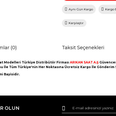
Aynı Gün Kargo
Kargo 
Karşılaştır
mlar (0)
Taksit Seçenekleri
t Modelleri Türkiye Distribütör Firması
ARIKAN SAAT A.Ş
Güvencesi
utusu İle Tüm Türkiye'nin Her Noktasına Ücretsiz Kargo İle Gönderim
i Bayisidir.
da ve diğer konularda yetersiz gördüğünüz noktaları öneri formunu kullana
Bu ürüne ilk yorumu siz yapın!
R OLUN
r.
Yorum Yaz