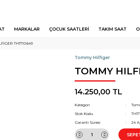
AT
MARKALAR
ÇOCUK SAATLERİ
TAKIM SAAT
O
FIGER TH1710649
Tommy Hilfiger
TOMMY HILFI
14.250,00 TL
Kategori
Tomm
Stok Kodu
TH17
Garanti Süresi
24 A
SEPE