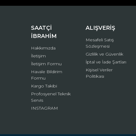
Ürün bilgilerinde hatalar bulunuyor.
Ürün fiyatı diğer sitelerden daha pahalı.
Bu ürüne benzer farklı alternatifler olmalı.
SAATÇİ
ALIŞVERİŞ
İBRAHİM
Mesafeli Satış
Sözleşmesi
Hakkımızda
Gizlilik ve Güvenlik
İletişim
İptal ve İade Şartları
İletişim Formu
Kişisel Veriler
Havale Bildirim
Politikası
Formu
Kargo Takibi
Profosyenel Teknik
Servis
INSTAGRAM