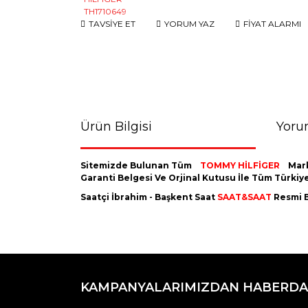
TAVSİYE ET
YORUM YAZ
FİYAT ALARMI
Ürün Bilgisi
Yoru
Sitemizde Bulunan Tüm
TOMMY HİLFİGER
Mar
Garanti Belgesi Ve Orjinal Kutusu İle Tüm Türki
Saatçi İbrahim - Başkent Saat
SAAT&SAAT
Resmi B
Bu ürünün fiyat bilgisi, resim, ürün açıklamaların
Görüş ve önerileriniz için teşekkür ederiz.
KAMPANYALARIMIZDAN HABERDA
Ürün resmi kalitesiz, bozuk veya görüntülenemiyo
Ürün açıklamasında eksik bilgiler bulunuyor.