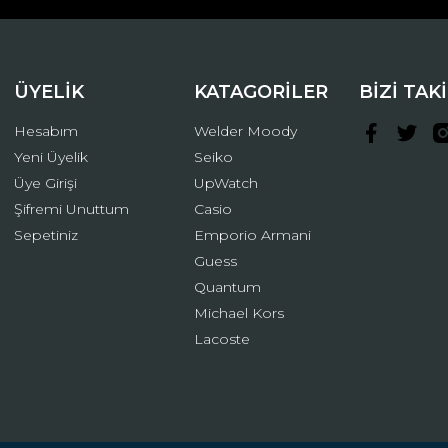
ÜYELİK
KATAGORİLER
BİZİ TAK
Hesabım
Welder Moody
Yeni Üyelik
Seiko
Üye Girişi
UpWatch
Şifremi Unuttum
Casio
Gönder
Sepetiniz
Emporio Armani
Guess
Quantum
Michael Kors
Lacoste