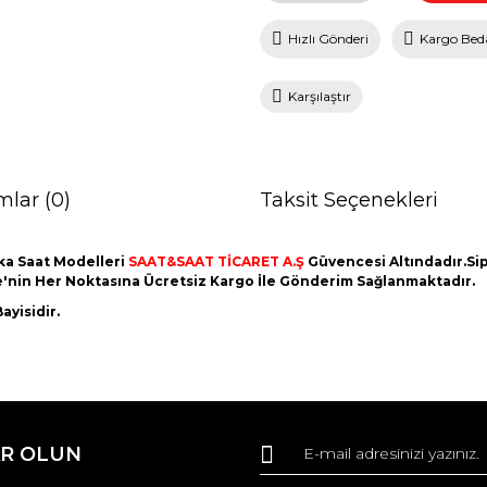
Hızlı Gönderi
Kargo Bed
Karşılaştır
mlar (0)
Taksit Seçenekleri
ka Saat Modelleri
SAAT&SAAT TİCARET A.Ş
Güvencesi Altındadır.Sipa
ye'nin Her Noktasına Ücretsiz Kargo İle Gönderim Sağlanmaktadır.
ayisidir.
da ve diğer konularda yetersiz gördüğünüz noktaları öneri formunu kullana
Bu ürüne ilk yorumu siz yapın!
R OLUN
r.
Yorum Yaz