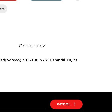
ava
Önerileriniz
riş Vereceğiniz Bu ürün 2 Yıl Garantili , Orjinal
rak tarafımıza iletebilirsiniz.
KAYDOL