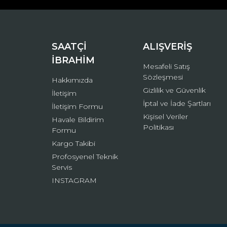
Ürün bilgilerinde hatalar bulunuyor.
Ürün fiyatı diğer sitelerden daha pahalı.
Bu ürüne benzer farklı alternatifler olmalı.
SAATÇİ
ALIŞVERİŞ
İBRAHİM
Mesafeli Satış
Sözleşmesi
Hakkımızda
Gizlilik ve Güvenlik
İletişim
İptal ve İade Şartları
İletişim Formu
Kişisel Veriler
Havale Bildirim
Politikası
Formu
Kargo Takibi
Profosyenel Teknik
Servis
INSTAGRAM