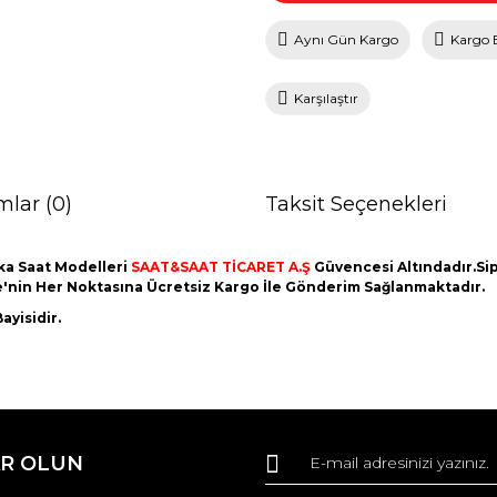
Aynı Gün Kargo
Kargo 
Karşılaştır
mlar (0)
Taksit Seçenekleri
ka Saat Modelleri
SAAT&SAAT TİCARET A.Ş
Güvencesi Altındadır.Sipa
ye'nin Her Noktasına Ücretsiz Kargo İle Gönderim Sağlanmaktadır.
ayisidir.
da ve diğer konularda yetersiz gördüğünüz noktaları öneri formunu kullana
Bu ürüne ilk yorumu siz yapın!
R OLUN
r.
Yorum Yaz