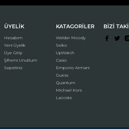
ÜYELİK
KATAGORİLER
BİZİ TAK
Hesabım
Welder Moody
Yeni Üyelik
Seiko
Üye Girişi
UpWatch
Şifremi Unuttum
Casio
Gönder
Sepetiniz
Emporio Armani
Guess
Quantum
Michael Kors
Lacoste