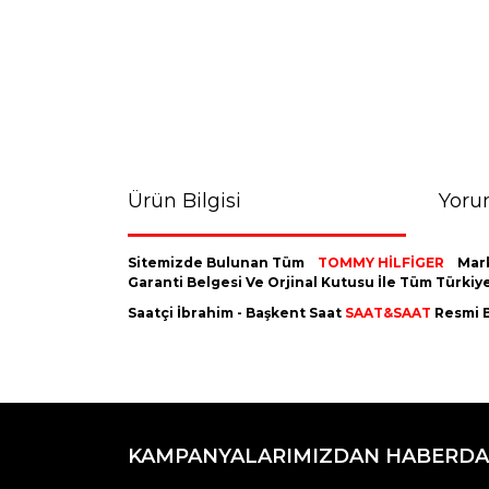
Ürün Bilgisi
Yoru
Sitemizde Bulunan Tüm
TOMMY HİLFİGER
Mar
Garanti Belgesi Ve Orjinal Kutusu İle Tüm Türki
Saatçi İbrahim - Başkent Saat
SAAT&SAAT
Resmi B
Bu ürünün fiyat bilgisi, resim, ürün açıklamaların
Görüş ve önerileriniz için teşekkür ederiz.
KAMPANYALARIMIZDAN HABERDA
Ürün resmi kalitesiz, bozuk veya görüntülenemiyo
Ürün açıklamasında eksik bilgiler bulunuyor.