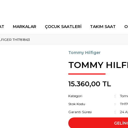
AT
MARKALAR
ÇOCUK SAATLERİ
TAKIM SAAT
O
FIGER TH1781863
Tommy Hilfiger
TOMMY HILFI
15.360,00 TL
Kategori
Tomm
Stok Kodu
TH17
Garanti Süresi
24 A
GELİN