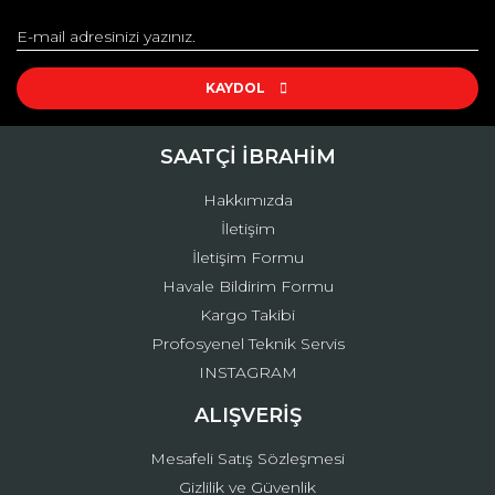
Görüş ve önerileriniz için teşekkür ederiz.
Yorum Yaz
Ürün resmi kalitesiz, bozuk veya görüntülenemiyor.
Ürün açıklamasında eksik bilgiler bulunuyor.
KAYDOL
Ürün bilgilerinde hatalar bulunuyor.
Ürün fiyatı diğer sitelerden daha pahalı.
SAATÇİ İBRAHİM
Bu ürüne benzer farklı alternatifler olmalı.
Hakkımızda
İletişim
İletişim Formu
Havale Bildirim Formu
Kargo Takibi
Gönder
Profosyenel Teknik Servis
INSTAGRAM
ALIŞVERİŞ
Mesafeli Satış Sözleşmesi
Gizlilik ve Güvenlik