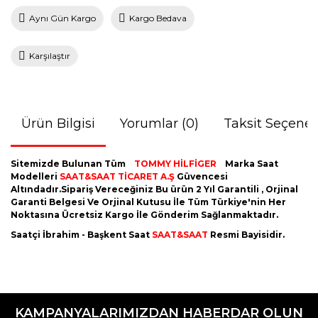
Aynı Gün Kargo
Kargo Bedava
Karşılaştır
Ürün Bilgisi
Yorumlar (0)
Taksit Seçenek
Sitemizde Bulunan Tüm
TOMMY HİLFİGER
Marka Saat
Modelleri
SAAT&SAAT TİCARET A.Ş
Güvencesi
Altındadır.Sipariş Vereceğiniz Bu ürün 2 Yıl Garantili , Orjinal
Garanti Belgesi Ve Orjinal Kutusu İle Tüm Türkiye'nin Her
Noktasına Ücretsiz Kargo İle Gönderim Sağlanmaktadır.
Saatçi İbrahim - Başkent Saat
SAAT&SAAT
Resmi Bayisidir.
Bu ürünün fiyat bilgisi, resim, ürün açıklamalarında ve diğer
konularda yetersiz gördüğünüz noktaları öneri formunu
Bu ürüne ilk yorumu siz yapın!
kullanarak tarafımıza iletebilirsiniz.
KAMPANYALARIMIZDAN HABERDAR OLUN