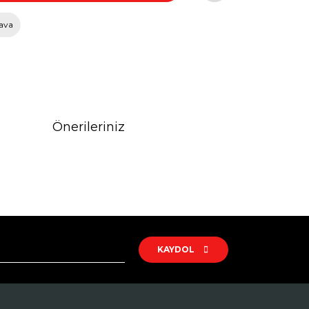
ava
Önerileriniz
rak tarafımıza iletebilirsiniz.
KAYDOL