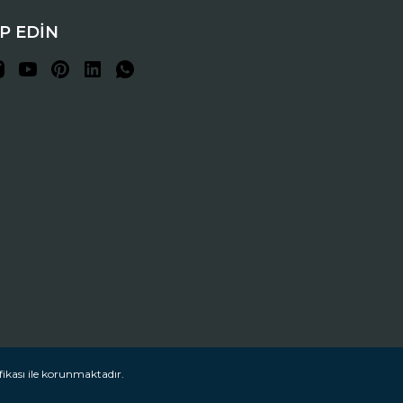
İP EDİN
fikası ile korunmaktadır.