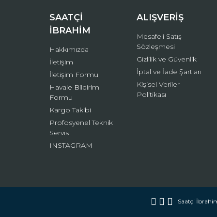
Bu ürüne benzer farklı alternatifler olmalı.
SAATÇİ
ALIŞVERİŞ
İBRAHİM
Mesafeli Satış
Sözleşmesi
Hakkımızda
Gizlilik ve Güvenlik
İletişim
İptal ve İade Şartları
İletişim Formu
Kişisel Veriler
Havale Bildirim
Politikası
Formu
Kargo Takibi
Profosyenel Teknik
Servis
INSTAGRAM
Saatçi İbrahim