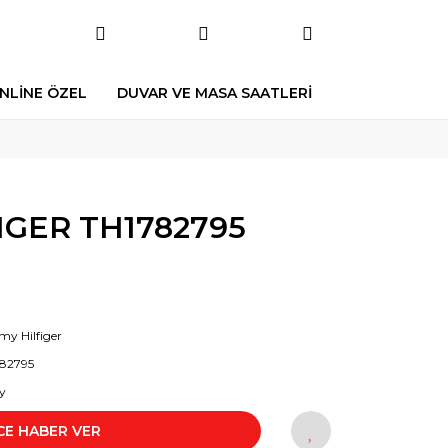
NLİNE ÖZEL
DUVAR VE MASA SAATLERİ
GER TH1782795
y Hilfiger
82795
y
CE HABER VER