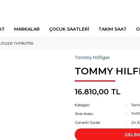
AT
MARKALAR
ÇOCUK SAATLERİ
TAKIM SAAT
O
FIGER TH1782795
Tommy Hilfiger
TOMMY HILFI
16.810,00 TL
Kategori
Tomm
Stok Kodu
TH17
Garanti Süresi
24 A
GELİN