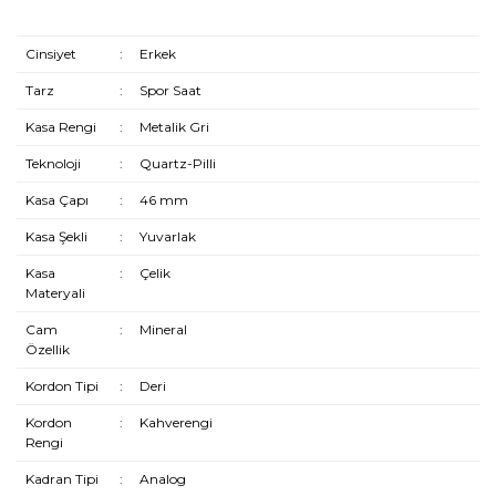
Cinsiyet
:
Erkek
Tarz
:
Spor Saat
Kasa Rengi
:
Metalik Gri
Teknoloji
:
Quartz-Pilli
Kasa Çapı
:
46 mm
Kasa Şekli
:
Yuvarlak
Kasa
:
Çelik
Materyali
Cam
:
Mineral
Özellik
Kordon Tipi
:
Deri
Kordon
:
Kahverengi
Rengi
Kadran Tipi
:
Analog