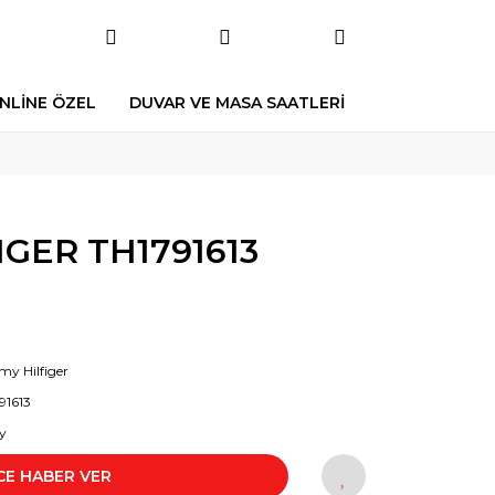
NLİNE ÖZEL
DUVAR VE MASA SAATLERİ
GER TH1791613
y Hilfiger
91613
y
CE HABER VER