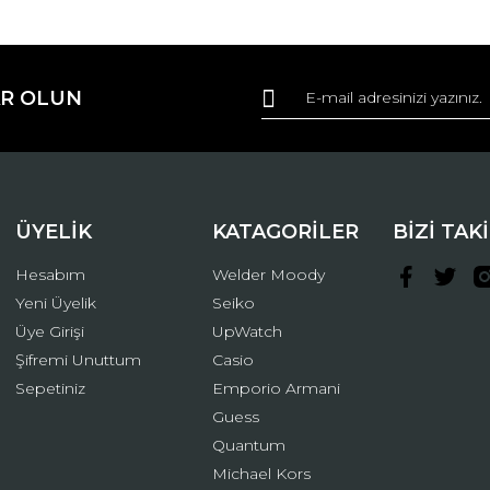
da ve diğer konularda yetersiz gördüğünüz noktaları öneri formunu kullana
Bu ürüne ilk yorumu siz yapın!
R OLUN
r.
Yorum Yaz
ÜYELİK
KATAGORİLER
BİZİ TAK
Hesabım
Welder Moody
Yeni Üyelik
Seiko
Üye Girişi
UpWatch
Şifremi Unuttum
Casio
Gönder
Sepetiniz
Emporio Armani
Guess
Quantum
Michael Kors