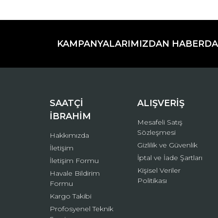
Bu ürünün fiyat bilgisi, resim, ürün açıklamaların
Görüş ve önerileriniz için teşekkür ederiz.
KAMPANYALARIMIZDAN HABERDA
Ürün resmi kalitesiz, bozuk veya görüntülenemiyo
Ürün açıklamasında eksik bilgiler bulunuyor.
Ürün bilgilerinde hatalar bulunuyor.
Ürün fiyatı diğer sitelerden daha pahalı.
Bu ürüne benzer farklı alternatifler olmalı.
SAATÇİ
ALIŞVERİŞ
İBRAHİM
Mesafeli Satış
Sözleşmesi
Hakkımızda
Gizlilik ve Güvenlik
İletişim
İptal ve İade Şartları
İletişim Formu
Kişisel Veriler
Havale Bildirim
Politikası
Formu
Kargo Takibi
Profosyenel Teknik