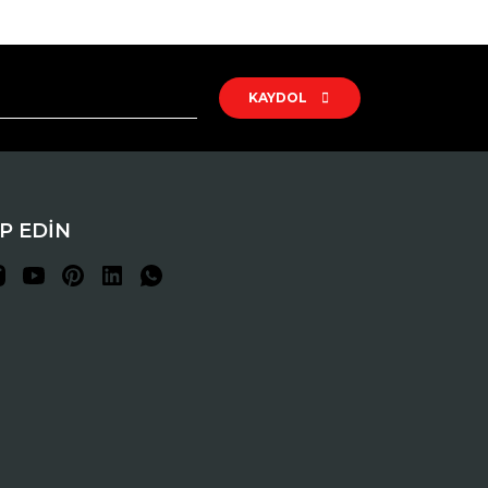
rak tarafımıza iletebilirsiniz.
KAYDOL
İP EDİN