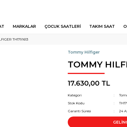
AT
MARKALAR
ÇOCUK SAATLERİ
TAKIM SAAT
O
FIGER TH1791613
Tommy Hilfiger
TOMMY HILFI
17.630,00 TL
Kategori
Tomm
Stok Kodu
TH17
Garanti Süresi
24 A
GELİN