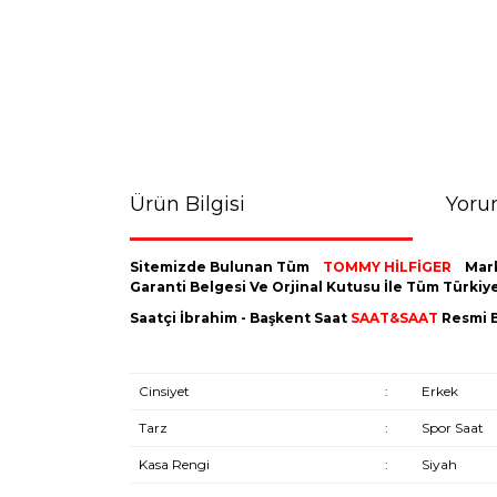
Ürün Bilgisi
Yoru
Sitemizde Bulunan Tüm
TOMMY HİLFİGER
Mar
Garanti Belgesi Ve Orjinal Kutusu İle Tüm Türki
Saatçi İbrahim - Başkent Saat
SAAT&SAAT
Resmi B
Cinsiyet
:
Erkek
Tarz
:
Spor Saat
Kasa Rengi
:
Siyah