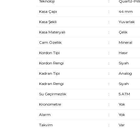
Teknoloji
:
Quartz-Pill
Kasa Çapı
:
44 mm
Kasa Şekli
:
Yuvarlak
Kasa Materyali
:
Çelik
Cam Özellik
:
Mineral
Kordon Tipi
:
Hasır
Kordon Rengi
:
Siyah
Kadran Tipi
:
Analog
Kadran Rengi
:
Siyah
Su Geçirmezlik
:
5 ATM
Kronometre
:
Yok
Alarm
:
Yok
Takvim
:
Var