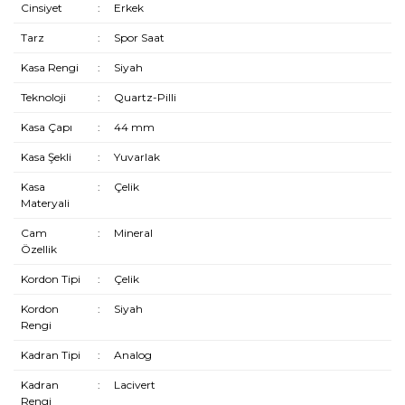
Cinsiyet
:
Erkek
Tarz
:
Spor Saat
Kasa Rengi
:
Siyah
Teknoloji
:
Quartz-Pilli
Kasa Çapı
:
44 mm
Kasa Şekli
:
Yuvarlak
Kasa
:
Çelik
Materyali
Cam
:
Mineral
Özellik
Kordon Tipi
:
Çelik
Kordon
:
Siyah
Rengi
Kadran Tipi
:
Analog
Kadran
:
Lacivert
Rengi