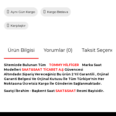
Aynı Gün Kargo
Kargo Bedava
Karşılaştır
Ürün Bilgisi
Yorumlar (0)
Taksit Seçenek
Sitemizde Bulunan Tüm
TOMMY HİLFİGER
Marka Saat
Modelleri
SAAT&SAAT TİCARET A.Ş
Güvencesi
Altındadır.Sipariş Vereceğiniz Bu ürün 2 Yıl Garantili , Orjinal
Garanti Belgesi Ve Orjinal Kutusu İle Tüm Türkiye'nin Her
Noktasına Ücretsiz Kargo İle Gönderim Sağlanmaktadır.
Saatçi İbrahim - Başkent Saat
SAAT&SAAT
Resmi Bayisidir.
Bu ürünün fiyat bilgisi, resim, ürün açıklamalarında ve diğer
konularda yetersiz gördüğünüz noktaları öneri formunu
Bu ürüne ilk yorumu siz yapın!