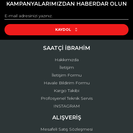
kullanarak tarafımıza iletebilirsiniz.
KAMPANYALARIMIZDAN HABERDAR OLUN
Görüş ve önerileriniz için teşekkür ederiz.
Yorum Yaz
Ürün resmi kalitesiz, bozuk veya görüntülenemiyor.
Ürün açıklamasında eksik bilgiler bulunuyor.
KAYDOL
Ürün bilgilerinde hatalar bulunuyor.
Ürün fiyatı diğer sitelerden daha pahalı.
SAATÇİ İBRAHİM
Bu ürüne benzer farklı alternatifler olmalı.
Hakkımızda
İletişim
İletişim Formu
Havale Bildirim Formu
Kargo Takibi
Gönder
Profosyenel Teknik Servis
INSTAGRAM
ALIŞVERİŞ
Mesafeli Satış Sözleşmesi