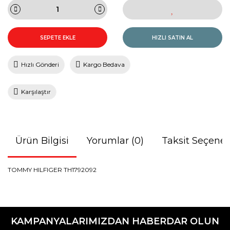
SEPETE EKLE
HIZLI SATIN AL
Hızlı Gönderi
Kargo Bedava
Karşılaştır
Ürün Bilgisi
Yorumlar (0)
Taksit Seçenek
TOMMY HILFIGER TH1792092
Bu ürünün fiyat bilgisi, resim, ürün açıklamalarında ve diğer
konularda yetersiz gördüğünüz noktaları öneri formunu
Bu ürüne ilk yorumu siz yapın!
kullanarak tarafımıza iletebilirsiniz.
KAMPANYALARIMIZDAN HABERDAR OLUN
Görüş ve önerileriniz için teşekkür ederiz.