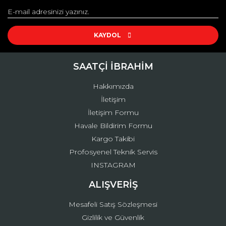
Yorum Yaz
Ürün resmi kalitesiz, bozuk veya görüntülenemiyor.
Ürün açıklamasında eksik bilgiler bulunuyor.
KAYDOL
Ürün bilgilerinde hatalar bulunuyor.
Ürün fiyatı diğer sitelerden daha pahalı.
SAATÇİ İBRAHİM
Bu ürüne benzer farklı alternatifler olmalı.
Hakkımızda
İletişim
İletişim Formu
Havale Bildirim Formu
Kargo Takibi
Gönder
Profosyenel Teknik Servis
INSTAGRAM
ALIŞVERİŞ
Mesafeli Satış Sözleşmesi
Gizlilik ve Güvenlik