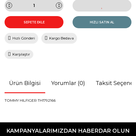
SEPETE EKLE
HIZLI SATIN AL
Hızlı Gönderi
Kargo Bedava
Karşılaştır
Ürün Bilgisi
Yorumlar (0)
Taksit Seçenek
TOMMY HILFIGER TH1792166
Bu ürünün fiyat bilgisi, resim, ürün açıklamalarında ve diğer
konularda yetersiz gördüğünüz noktaları öneri formunu
Bu ürüne ilk yorumu siz yapın!
kullanarak tarafımıza iletebilirsiniz.
KAMPANYALARIMIZDAN HABERDAR OLUN
Görüş ve önerileriniz için teşekkür ederiz.