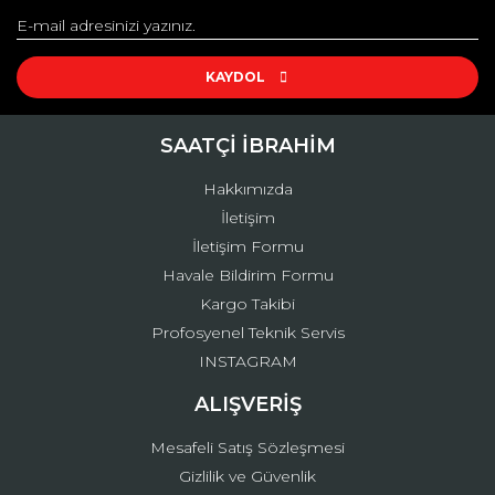
Yorum Yaz
Ürün resmi kalitesiz, bozuk veya görüntülenemiyor.
Ürün açıklamasında eksik bilgiler bulunuyor.
KAYDOL
Ürün bilgilerinde hatalar bulunuyor.
Ürün fiyatı diğer sitelerden daha pahalı.
SAATÇİ İBRAHİM
Bu ürüne benzer farklı alternatifler olmalı.
Hakkımızda
İletişim
İletişim Formu
Havale Bildirim Formu
Kargo Takibi
Gönder
Profosyenel Teknik Servis
INSTAGRAM
ALIŞVERİŞ
Mesafeli Satış Sözleşmesi
Gizlilik ve Güvenlik