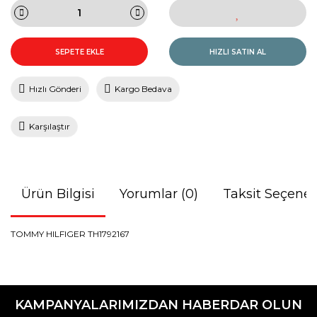
SEPETE EKLE
HIZLI SATIN AL
Hızlı Gönderi
Kargo Bedava
Karşılaştır
Ürün Bilgisi
Yorumlar (0)
Taksit Seçenek
TOMMY HILFIGER TH1792167
Bu ürünün fiyat bilgisi, resim, ürün açıklamalarında ve diğer
konularda yetersiz gördüğünüz noktaları öneri formunu
Bu ürüne ilk yorumu siz yapın!
kullanarak tarafımıza iletebilirsiniz.
KAMPANYALARIMIZDAN HABERDAR OLUN
Görüş ve önerileriniz için teşekkür ederiz.