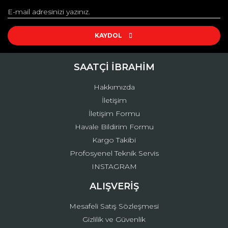
Yorum Yaz
Ürün resmi kalitesiz, bozuk veya görüntülenemiyor.
Ürün açıklamasında eksik bilgiler bulunuyor.
KAYDOL
Ürün bilgilerinde hatalar bulunuyor.
Ürün fiyatı diğer sitelerden daha pahalı.
SAATÇİ İBRAHİM
Bu ürüne benzer farklı alternatifler olmalı.
Hakkımızda
İletişim
İletişim Formu
Havale Bildirim Formu
Kargo Takibi
Gönder
Profosyenel Teknik Servis
INSTAGRAM
ALIŞVERİŞ
Mesafeli Satış Sözleşmesi
Gizlilik ve Güvenlik