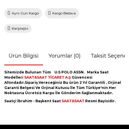
Aynı Gün Kargo
Kargo Bedava
Karşılaştır
Ürün Bilgisi
Yorumlar (0)
Taksit Seçenek
Sitemizde Bulunan Tüm U.S POLO ASSN.
Marka Saat
Modelleri
SAAT&SAAT TİCARET A.Ş
Güvencesi
Altındadır.Sipariş Vereceğiniz Bu ürün 2 Yıl Garantili , Orjinal
Garanti Belgesi Ve Orjinal Kutusu İle Tüm Türkiye'nin Her
Noktasına Ücretsiz Kargo İle Gönderim Sağlanmaktadır.
Saatçi İbrahim - Başkent Saat
SAAT&SAAT
Resmi Bayisidir.
Bu ürünün fiyat bilgisi, resim, ürün açıklamalarında ve diğer
konularda yetersiz gördüğünüz noktaları öneri formunu
Bu ürüne ilk yorumu siz yapın!