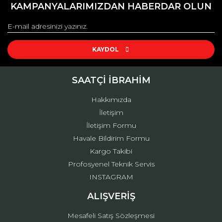
kullanarak tarafımıza iletebilirsiniz.
KAMPANYALARIMIZDAN HABERDAR OLUN
Görüş ve önerileriniz için teşekkür ederiz.
Yorum Yaz
Ürün resmi kalitesiz, bozuk veya görüntülenemiyor.
Ürün açıklamasında eksik bilgiler bulunuyor.
KAYDOL
Ürün bilgilerinde hatalar bulunuyor.
Ürün fiyatı diğer sitelerden daha pahalı.
SAATÇİ İBRAHİM
Bu ürüne benzer farklı alternatifler olmalı.
Hakkımızda
İletişim
İletişim Formu
Havale Bildirim Formu
Kargo Takibi
Gönder
Profosyenel Teknik Servis
INSTAGRAM
ALIŞVERİŞ
Mesafeli Satış Sözleşmesi