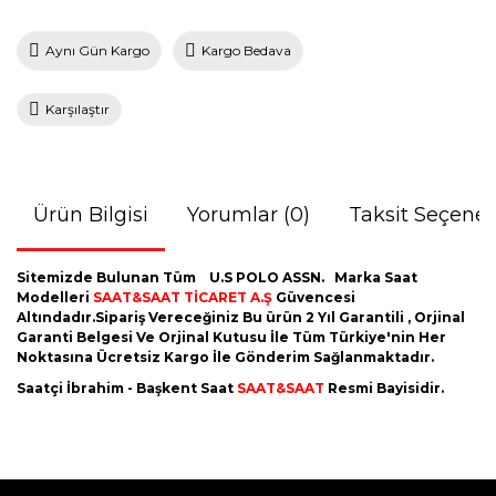
Aynı Gün Kargo
Kargo Bedava
Karşılaştır
Ürün Bilgisi
Yorumlar (0)
Taksit Seçenek
Sitemizde Bulunan Tüm U.S POLO ASSN.
Marka Saat
Modelleri
SAAT&SAAT TİCARET A.Ş
Güvencesi
Altındadır.Sipariş Vereceğiniz Bu ürün 2 Yıl Garantili , Orjinal
Garanti Belgesi Ve Orjinal Kutusu İle Tüm Türkiye'nin Her
Noktasına Ücretsiz Kargo İle Gönderim Sağlanmaktadır.
Saatçi İbrahim - Başkent Saat
SAAT&SAAT
Resmi Bayisidir.
Bu ürünün fiyat bilgisi, resim, ürün açıklamalarında ve diğer
konularda yetersiz gördüğünüz noktaları öneri formunu
Bu ürüne ilk yorumu siz yapın!