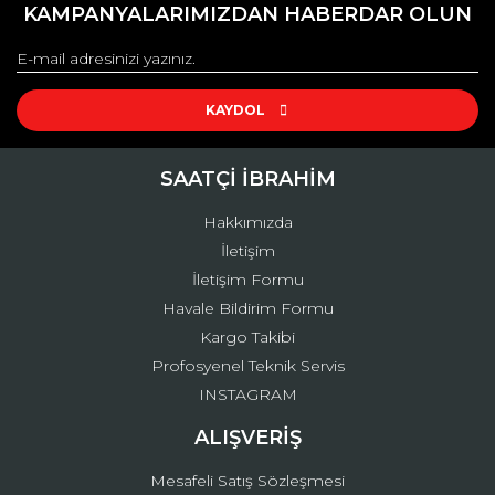
kullanarak tarafımıza iletebilirsiniz.
KAMPANYALARIMIZDAN HABERDAR OLUN
Görüş ve önerileriniz için teşekkür ederiz.
Yorum Yaz
Ürün resmi kalitesiz, bozuk veya görüntülenemiyor.
Ürün açıklamasında eksik bilgiler bulunuyor.
KAYDOL
Ürün bilgilerinde hatalar bulunuyor.
Ürün fiyatı diğer sitelerden daha pahalı.
SAATÇİ İBRAHİM
Bu ürüne benzer farklı alternatifler olmalı.
Hakkımızda
İletişim
İletişim Formu
Havale Bildirim Formu
Kargo Takibi
Gönder
Profosyenel Teknik Servis
INSTAGRAM
ALIŞVERİŞ
Mesafeli Satış Sözleşmesi