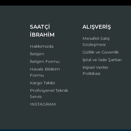
Ürün bilgilerinde hatalar bulunuyor.
Ürün fiyatı diğer sitelerden daha pahalı.
Bu ürüne benzer farklı alternatifler olmalı.
SAATÇİ
ALIŞVERİŞ
İBRAHİM
Mesafeli Satış
Sözleşmesi
Hakkımızda
Gizlilik ve Güvenlik
İletişim
İptal ve İade Şartları
İletişim Formu
Kişisel Veriler
Havale Bildirim
Politikası
Formu
Kargo Takibi
Profosyenel Teknik
Servis
INSTAGRAM