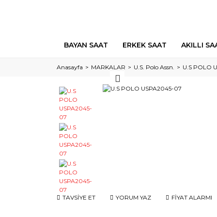
BAYAN SAAT
ERKEK SAAT
AKILLI SA
Anasayfa
MARKALAR
U.S. Polo Assn.
U.S POLO 
TAVSİYE ET
YORUM YAZ
FİYAT ALARMI