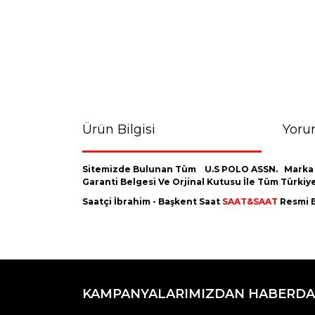
Ürün Bilgisi
Yoru
Sitemizde Bulunan Tüm U.S POLO ASSN.
Marka
Garanti Belgesi Ve Orjinal Kutusu İle Tüm Türki
Saatçi İbrahim - Başkent Saat
SAAT&SAAT
Resmi B
Bu ürünün fiyat bilgisi, resim, ürün açıklamaların
Görüş ve önerileriniz için teşekkür ederiz.
KAMPANYALARIMIZDAN HABERDA
Ürün resmi kalitesiz, bozuk veya görüntülenemiyo
Ürün açıklamasında eksik bilgiler bulunuyor.