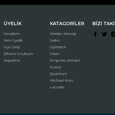
ÜYELİK
KATAGORİLER
BİZİ TAK
Hesabım
Welder Moody
Yeni Üyelik
Seiko
Üye Girişi
UpWatch
Şifremi Unuttum
Casio
Gönder
Sepetiniz
Emporio Armani
Guess
Quantum
Michael Kors
Lacoste