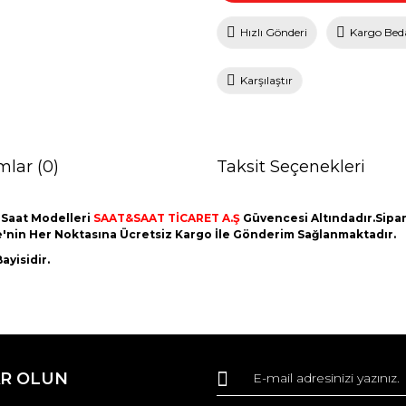
Hızlı Gönderi
Kargo Bed
Karşılaştır
mlar (0)
Taksit Seçenekleri
 Saat Modelleri
SAAT&SAAT TİCARET A.Ş
Güvencesi Altındadır.Sipari
ye'nin Her Noktasına Ücretsiz Kargo İle Gönderim Sağlanmaktadır.
ayisidir.
da ve diğer konularda yetersiz gördüğünüz noktaları öneri formunu kullana
Bu ürüne ilk yorumu siz yapın!
R OLUN
r.
Yorum Yaz