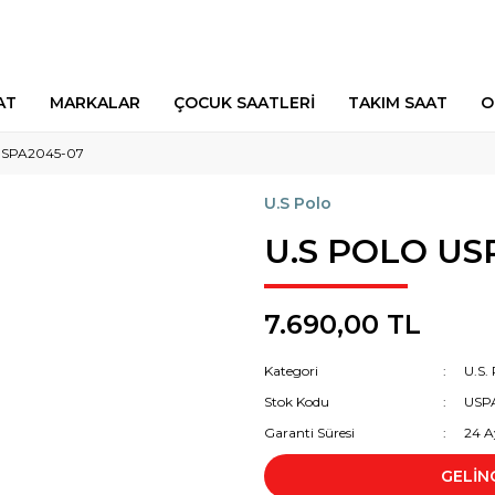
AT
MARKALAR
ÇOCUK SAATLERİ
TAKIM SAAT
O
USPA2045-07
U.S Polo
U.S POLO US
7.690,00 TL
Kategori
U.S. 
Stok Kodu
USP
Garanti Süresi
24 A
GELİN