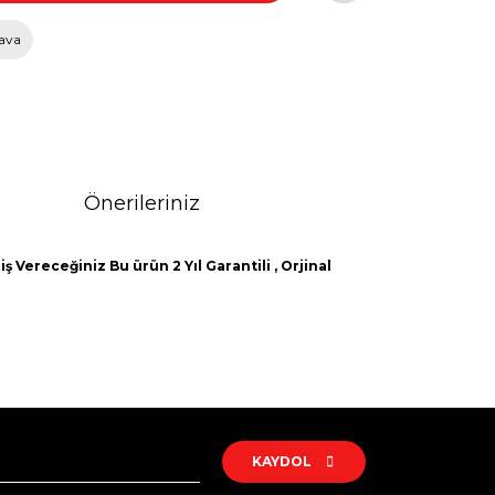
ava
Önerileriniz
ş Vereceğiniz Bu ürün 2 Yıl Garantili , Orjinal
rak tarafımıza iletebilirsiniz.
KAYDOL