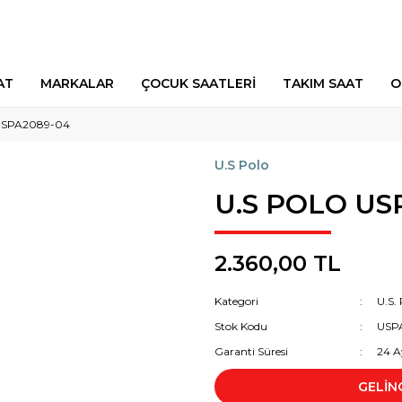
AT
MARKALAR
ÇOCUK SAATLERİ
TAKIM SAAT
O
USPA2089-04
U.S Polo
U.S POLO US
2.360,00 TL
Kategori
U.S. 
Stok Kodu
USP
Garanti Süresi
24 A
GELİN