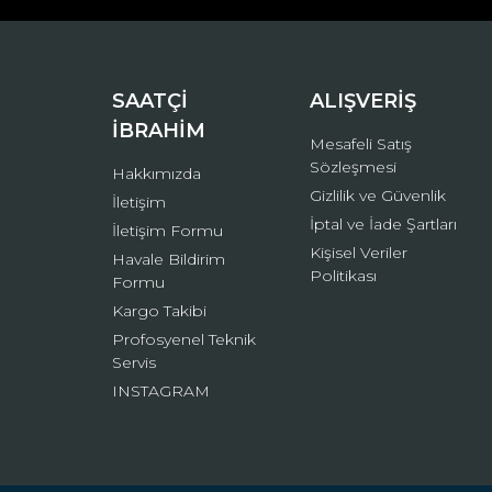
Ürün bilgilerinde hatalar bulunuyor.
Ürün fiyatı diğer sitelerden daha pahalı.
Bu ürüne benzer farklı alternatifler olmalı.
SAATÇİ
ALIŞVERİŞ
İBRAHİM
Mesafeli Satış
Sözleşmesi
Hakkımızda
Gizlilik ve Güvenlik
İletişim
İptal ve İade Şartları
İletişim Formu
Kişisel Veriler
Havale Bildirim
Politikası
Formu
Kargo Takibi
Profosyenel Teknik
Servis
INSTAGRAM