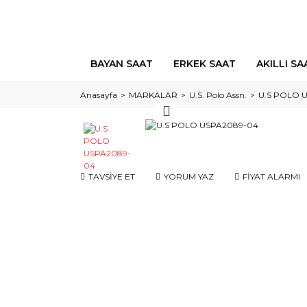
BAYAN SAAT
ERKEK SAAT
AKILLI SA
Anasayfa
MARKALAR
U.S. Polo Assn.
U.S POLO 
TAVSİYE ET
YORUM YAZ
FİYAT ALARMI