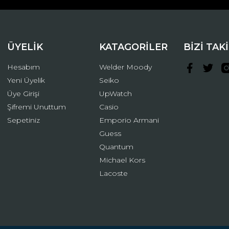
ÜYELİK
KATAGORİLER
BİZİ TAK
Hesabım
Welder Moody
Yeni Üyelik
Seiko
Üye Girişi
UpWatch
Şifremi Unuttum
Casio
Gönder
Sepetiniz
Emporio Armani
Guess
Quantum
Michael Kors
Lacoste