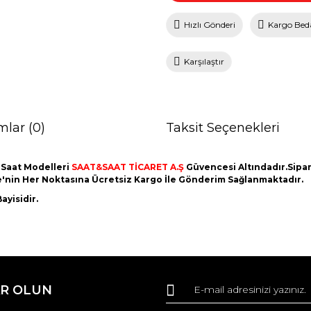
Hızlı Gönderi
Kargo Bed
Karşılaştır
mlar (0)
Taksit Seçenekleri
 Saat Modelleri
SAAT&SAAT TİCARET A.Ş
Güvencesi Altındadır.Sipari
ye'nin Her Noktasına Ücretsiz Kargo İle Gönderim Sağlanmaktadır.
ayisidir.
da ve diğer konularda yetersiz gördüğünüz noktaları öneri formunu kullana
Bu ürüne ilk yorumu siz yapın!
R OLUN
r.
Yorum Yaz