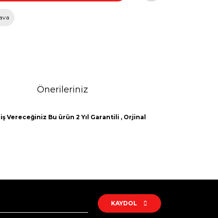
ava
Önerileriniz
ş Vereceğiniz Bu ürün 2 Yıl Garantili , Orjinal
rak tarafımıza iletebilirsiniz.
KAYDOL