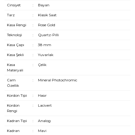
Cinsiyet
:
Bayan
Tarz
:
Klasik Saat
Kasa Rengi
:
Rose Gold
Teknoloji
:
Quartz-Pilli
Kasa Çapı
:
38 mm
Kasa Şekli
:
Yuvarlak
Kasa
:
Çelik
Materyali
Cam
:
Mineral Photochromic
Özellik
Kordon Tipi
:
Hasır
Kordon
:
Lacivert
Rengi
Kadran Tipi
:
Analog
Kadran
:
Mavi