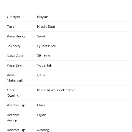
Cinsiyet
:
Bayan
Tarz
:
Klasik Saat
Kasa Rengi
:
Siyah
Teknoloji
:
Quartz-Pilli
Kasa Çapı
:
38 mm
Kasa Şekli
:
Yuvarlak
Kasa
:
Çelik
Materyali
Cam
:
Mineral Photochromic
Özellik
Kordon Tipi
:
Hasır
Kordon
:
Siyah
Rengi
Kadran Tipi
:
Analog