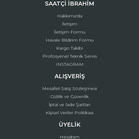
Ürün fiyatı diğer sitelerden daha pahalı.
SAATÇİ İBRAHİM
Bu ürüne benzer farklı alternatifler olmalı.
Hakkımızda
İletişim
İletişim Formu
Havale Bildirim Formu
Kargo Takibi
Gönder
Profosyenel Teknik Servis
INSTAGRAM
ALIŞVERİŞ
Mesafeli Satış Sözleşmesi
Gizlilik ve Güvenlik
İptal ve İade Şartları
Kişisel Veriler Politikası
ÜYELİK
Hesabım