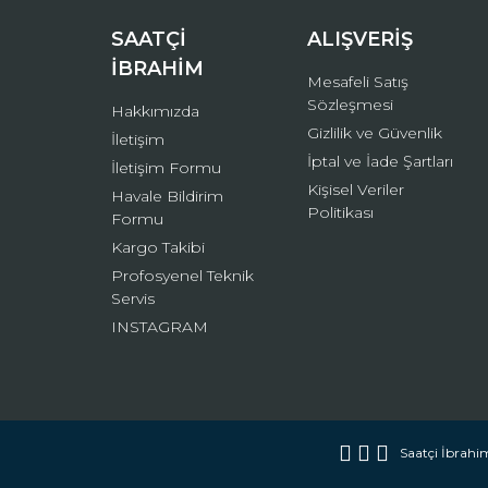
Bu ürüne benzer farklı alternatifler olmalı.
SAATÇİ
ALIŞVERİŞ
İBRAHİM
Mesafeli Satış
Sözleşmesi
Hakkımızda
Gizlilik ve Güvenlik
İletişim
İptal ve İade Şartları
İletişim Formu
Kişisel Veriler
Havale Bildirim
Politikası
Formu
Kargo Takibi
Profosyenel Teknik
Servis
INSTAGRAM
Saatçi İbrahim