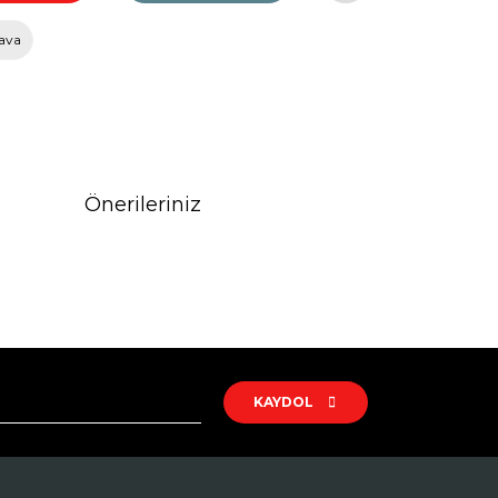
ava
Önerileriniz
rak tarafımıza iletebilirsiniz.
KAYDOL