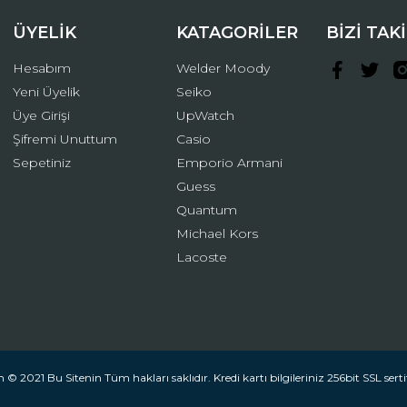
ÜYELİK
KATAGORİLER
BİZİ TAK
Hesabım
Welder Moody
Yeni Üyelik
Seiko
Üye Girişi
UpWatch
Şifremi Unuttum
Casio
Gönder
Sepetiniz
Emporio Armani
Guess
Quantum
Michael Kors
Lacoste
 © 2021 Bu Sitenin Tüm hakları saklıdır. Kredi kartı bilgileriniz 256bit SSL serti