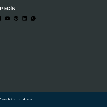
İP EDİN
fikası ile korunmaktadır.