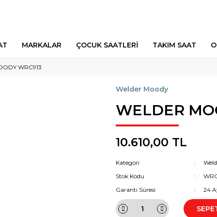
AT
MARKALAR
ÇOCUK SAATLERİ
TAKIM SAAT
O
OODY WRC913
Welder Moody
WELDER MO
10.610,00 TL
Kategori
Weld
Stok Kodu
WRC
Garanti Süresi
24 A
SEPE