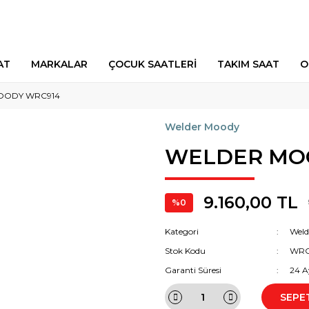
AT
MARKALAR
ÇOCUK SAATLERİ
TAKIM SAAT
O
OODY WRC914
Welder Moody
WELDER MO
9.160,00 TL
%0
Kategori
Weld
Stok Kodu
WRC
Garanti Süresi
24 A
SEPE