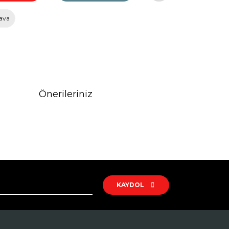
ava
Önerileriniz
rak tarafımıza iletebilirsiniz.
KAYDOL