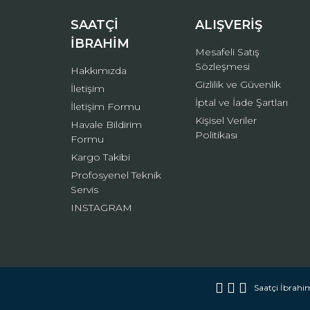
Bu ürüne benzer farklı alternatifler olmalı.
SAATÇİ
ALIŞVERİŞ
İBRAHİM
Mesafeli Satış
Sözleşmesi
Hakkımızda
Gizlilik ve Güvenlik
İletişim
İptal ve İade Şartları
İletişim Formu
Kişisel Veriler
Havale Bildirim
Politikası
Formu
Kargo Takibi
Profosyenel Teknik
Servis
INSTAGRAM
Saatçi İbrahim