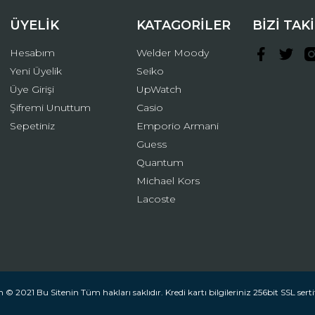
ÜYELİK
KATAGORİLER
BİZİ TAK
Hesabım
Welder Moody
Yeni Üyelik
Seiko
Üye Girişi
UpWatch
Şifremi Unuttum
Casio
Gönder
Sepetiniz
Emporio Armani
Guess
Quantum
Michael Kors
Lacoste
 © 2021 Bu Sitenin Tüm hakları saklıdır. Kredi kartı bilgileriniz 256bit SSL serti