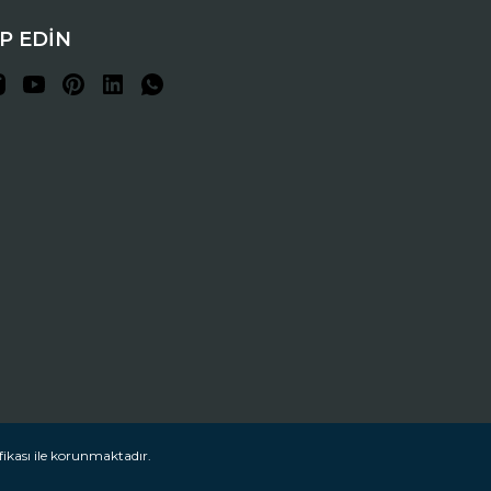
İP EDİN
fikası ile korunmaktadır.