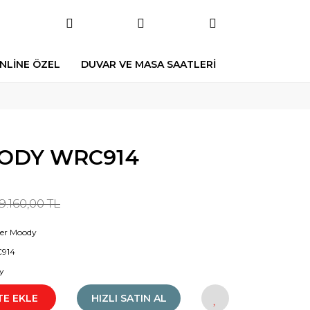
NLİNE ÖZEL
DUVAR VE MASA SAATLERİ
ODY WRC914
9.160,00 TL
er Moody
914
y
TE EKLE
HIZLI SATIN AL