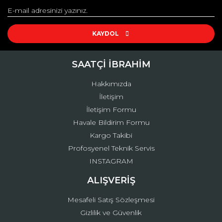
Yorum Yaz
Ürün resmi kalitesiz, bozuk veya görüntülenemiyor.
Ürün açıklamasında eksik bilgiler bulunuyor.
KAYDOL
Ürün bilgilerinde hatalar bulunuyor.
Ürün fiyatı diğer sitelerden daha pahalı.
SAATÇİ İBRAHİM
Bu ürüne benzer farklı alternatifler olmalı.
Hakkımızda
İletişim
İletişim Formu
Havale Bildirim Formu
Kargo Takibi
Gönder
Profosyenel Teknik Servis
INSTAGRAM
ALIŞVERİŞ
Mesafeli Satış Sözleşmesi
Gizlilik ve Güvenlik