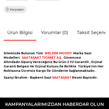
Karşılaştır
Ürün Bilgisi
Yorumlar (0)
Taksit Seçenek
Sitemizde Bulunan Tüm
WELDER MOODY
Marka Saat
Modelleri
SAAT&SAAT TİCARET A.Ş
Güvencesi
Altındadır.Sipariş Vereceğiniz Bu ürün 2 Yıl Garantili , Orjinal
Garanti Belgesi Ve Orjinal Kutusu İle Birlikte Türkiye'nin Her
Noktasına Ücretsiz Kargo İle Gönderim Sağlanmaktadır.
Saatçi İbrahim - Başkent Saat
SAAT&SAAT
Resmi Bayisidir.
Bu ürünün fiyat bilgisi, resim, ürün açıklamalarında ve diğer
konularda yetersiz gördüğünüz noktaları öneri formunu
Bu ürüne ilk yorumu siz yapın!
kullanarak tarafımıza iletebilirsiniz.
KAMPANYALARIMIZDAN HABERDAR OLUN
Görüş ve önerileriniz için teşekkür ederiz.