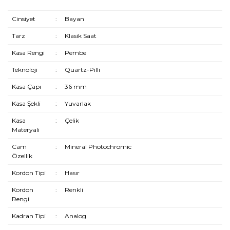
Cinsiyet
:
Bayan
Tarz
:
Klasik Saat
Kasa Rengi
:
Pembe
Teknoloji
:
Quartz-Pilli
Kasa Çapı
:
36 mm
Kasa Şekli
:
Yuvarlak
Kasa
:
Çelik
Materyali
Cam
:
Mineral Photochromic
Özellik
Kordon Tipi
:
Hasır
Kordon
:
Renkli
Rengi
Kadran Tipi
:
Analog