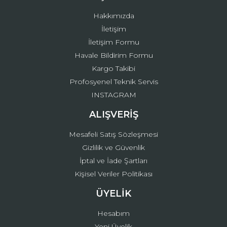
Bu ürüne benzer farklı alternatifler olmalı.
Hakkımızda
İletişim
İletişim Formu
Havale Bildirim Formu
Kargo Takibi
Gönder
Profosyenel Teknik Servis
INSTAGRAM
ALIŞVERİŞ
Mesafeli Satış Sözleşmesi
Gizlilik ve Güvenlik
İptal ve İade Şartları
Kişisel Veriler Politikası
ÜYELİK
Hesabım
Yeni Üyelik