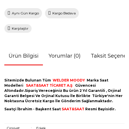
Aynı Gün Kargo
Kargo Bedava
Karşılaştır
Ürün Bilgisi
Yorumlar (0)
Taksit Seçenek
Sitemizde Bulunan Tüm
WELDER MOODY
Marka Saat
Modelleri
SAAT&SAAT TİCARET A.Ş
Güvencesi
Altındadır.Sipariş Vereceğiniz Bu ürün 2 Yıl Garantili , Orjinal
Garanti Belgesi Ve Orjinal Kutusu İle Birlikte Türkiye'nin Her
Noktasına Ücretsiz Kargo İle Gönderim Sağlanmaktadır.
Saatçi İbrahim - Başkent Saat
SAAT&SAAT
Resmi Bayisidir.
Cinsiyet
:
Erkek