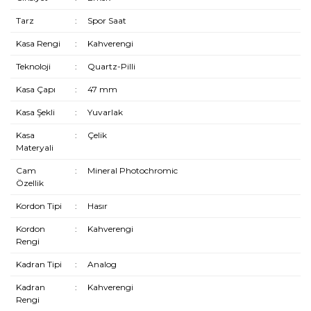
Tarz
:
Spor Saat
Kasa Rengi
:
Kahverengi
Teknoloji
:
Quartz-Pilli
Kasa Çapı
:
47 mm
Kasa Şekli
:
Yuvarlak
Kasa
:
Çelik
Materyali
Cam
:
Mineral Photochromic
Özellik
Kordon Tipi
:
Hasır
Kordon
:
Kahverengi
Rengi
Kadran Tipi
:
Analog
Kadran
:
Kahverengi
Rengi