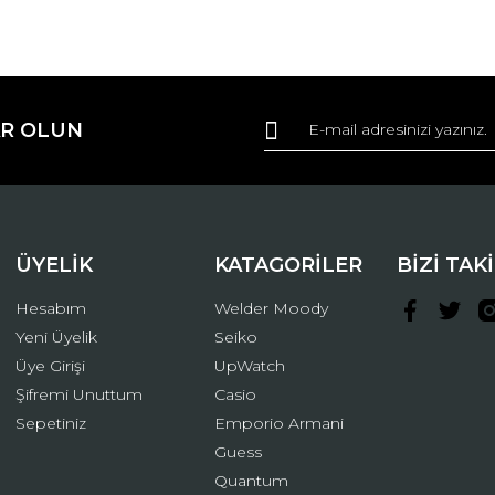
da ve diğer konularda yetersiz gördüğünüz noktaları öneri formunu kullana
Bu ürüne ilk yorumu siz yapın!
R OLUN
r.
Yorum Yaz
ÜYELİK
KATAGORİLER
BİZİ TAK
Hesabım
Welder Moody
Yeni Üyelik
Seiko
Üye Girişi
UpWatch
Şifremi Unuttum
Casio
Gönder
Sepetiniz
Emporio Armani
Guess
Quantum