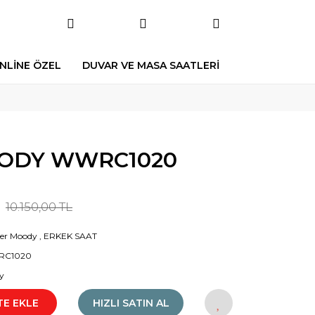
NLİNE ÖZEL
DUVAR VE MASA SAATLERİ
ODY WWRC1020
10.150,00 TL
er Moody
,
ERKEK SAAT
C1020
y
TE EKLE
HIZLI SATIN AL