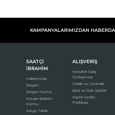
Bu ürünün fiyat bilgisi, resim, ürün açıklamaların
Görüş ve önerileriniz için teşekkür ederiz.
KAMPANYALARIMIZDAN HABERDA
Ürün resmi kalitesiz, bozuk veya görüntülenemiyo
Ürün açıklamasında eksik bilgiler bulunuyor.
Ürün bilgilerinde hatalar bulunuyor.
Ürün fiyatı diğer sitelerden daha pahalı.
Bu ürüne benzer farklı alternatifler olmalı.
SAATÇİ
ALIŞVERİŞ
İBRAHİM
Mesafeli Satış
Sözleşmesi
Hakkımızda
Gizlilik ve Güvenlik
İletişim
İptal ve İade Şartları
İletişim Formu
Kişisel Veriler
Havale Bildirim
Politikası
Formu
Kargo Takibi