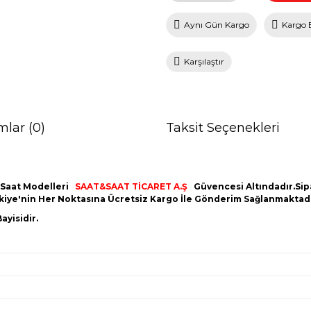
Aynı Gün Kargo
Kargo 
Karşılaştır
mlar (0)
Taksit Seçenekleri
 Saat Modelleri
SAAT&SAAT TİCARET A.Ş
Güvencesi Altındadır.Sipar
ürkiye'nin Her Noktasına Ücretsiz Kargo İle Gönderim Sağlanmaktadı
ayisidir.