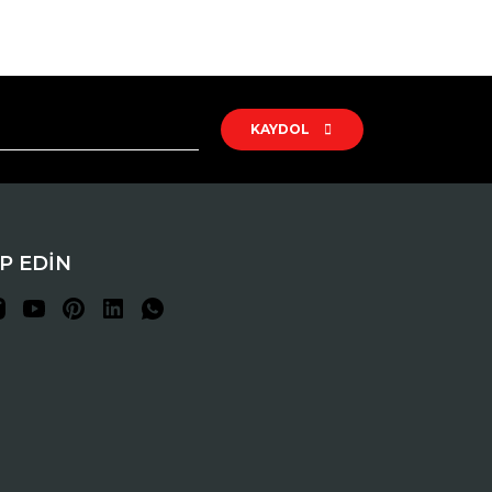
rak tarafımıza iletebilirsiniz.
KAYDOL
İP EDİN