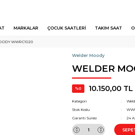
AT
MARKALAR
ÇOCUK SAATLERİ
TAKIM SAAT
O
OODY WWRC1020
Welder Moody
WELDER MO
10.150,00 TL
%0
Kategori
Weld
Stok Kodu
WWR
Garanti Süresi
24 A
SEPE