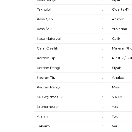
Teknoloji
:
Quartz-Pill
Kasa Çapı
:
47 mm
Kasa Şekli
:
Yuvarlak
Kasa Materyali
:
Çelik
Cam Özellik
:
Mineral Ph
Kordon Tipi
:
Plastik / Sil
Kordon Rengi
:
Siyah
Kadran Tipi
:
Analog
Kadran Rengi
:
Mavi
Su Geçirmezlik
:
5 ATM
Kronometre
:
Yok
Alarm
:
Yok
Takvim
:
Var