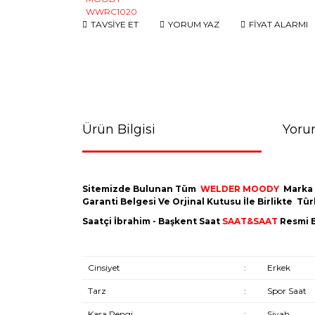
TAVSİYE ET
YORUM YAZ
FİYAT ALARMI
Ürün Bilgisi
Yoru
Sitemizde Bulunan Tüm
WELDER MOODY
Marka
Garanti Belgesi Ve Orjinal Kutusu İle Birlikte T
Saatçi İbrahim - Başkent Saat
SAAT&SAAT
Resmi B
Cinsiyet
:
Erkek
Tarz
:
Spor Saat
Kasa Rengi
:
Siyah