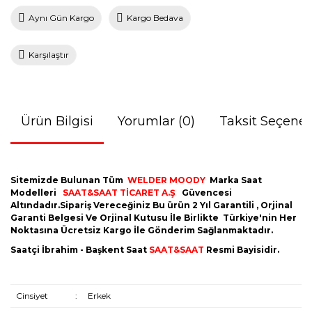
Aynı Gün Kargo
Kargo Bedava
Karşılaştır
Ürün Bilgisi
Yorumlar (0)
Taksit Seçenek
Sitemizde Bulunan Tüm
WELDER MOODY
Marka Saat
Modelleri
SAAT&SAAT TİCARET A.Ş
Güvencesi
Altındadır.Sipariş Vereceğiniz Bu ürün 2 Yıl Garantili , Orjinal
Garanti Belgesi Ve Orjinal Kutusu İle Birlikte Türkiye'nin Her
Noktasına Ücretsiz Kargo İle Gönderim Sağlanmaktadır.
Saatçi İbrahim - Başkent Saat
SAAT&SAAT
Resmi Bayisidir.
Cinsiyet
:
Erkek