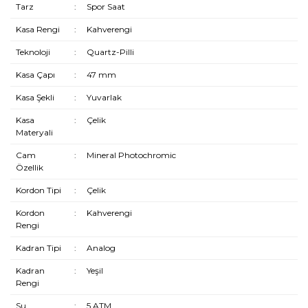
Tarz
:
Spor Saat
Kasa Rengi
:
Kahverengi
Teknoloji
:
Quartz-Pilli
Kasa Çapı
:
47 mm
Kasa Şekli
:
Yuvarlak
Kasa
:
Çelik
Materyali
Cam
:
Mineral Photochromic
Özellik
Kordon Tipi
:
Çelik
Kordon
:
Kahverengi
Rengi
Kadran Tipi
:
Analog
Kadran
:
Yeşil
Rengi
Su
:
5 ATM