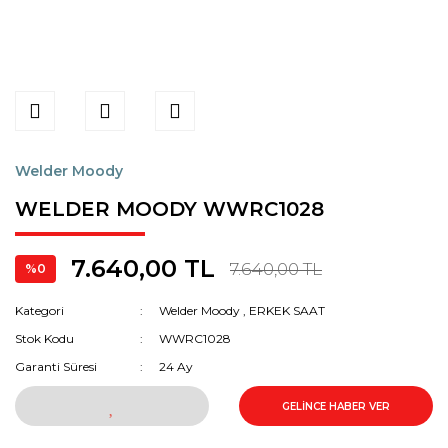
Welder Moody
WELDER MOODY WWRC1028
7.640,00 TL
7.640,00 TL
%0
Kategori
Welder Moody
,
ERKEK SAAT
Stok Kodu
WWRC1028
Garanti Süresi
24 Ay
GELİNCE HABER VER