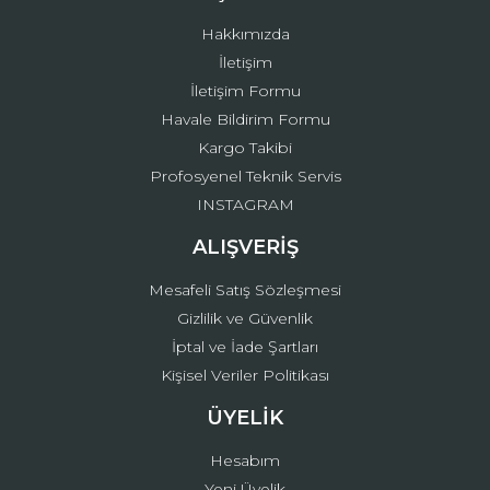
Bu ürüne benzer farklı alternatifler olmalı.
Hakkımızda
İletişim
İletişim Formu
Havale Bildirim Formu
Kargo Takibi
Gönder
Profosyenel Teknik Servis
INSTAGRAM
ALIŞVERİŞ
Mesafeli Satış Sözleşmesi
Gizlilik ve Güvenlik
İptal ve İade Şartları
Kişisel Veriler Politikası
ÜYELİK
Hesabım
Yeni Üyelik