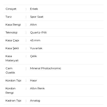
Cinsiyet
:
Erkek
Tarz
:
Spor Saat
Kasa Rengi
:
Altın
Teknoloji
:
Quartz-Pilli
Kasa Çapı
:
45 mm
Kasa Şekli
:
Yuvarlak
Kasa
:
Çelik
Materyali
Cam
:
Mineral Photochromic
Özellik
Kordon Tipi
:
Hasır
Kordon
:
Altın Renk
Rengi
Kadran Tipi
:
Analog