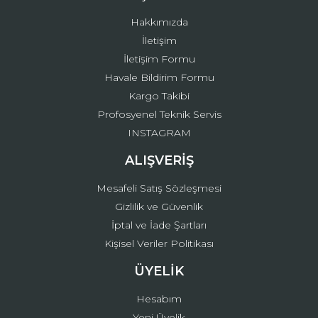
Bu ürüne benzer farklı alternatifler olmalı.
Hakkımızda
İletişim
İletişim Formu
Havale Bildirim Formu
Kargo Takibi
Gönder
Profosyenel Teknik Servis
INSTAGRAM
ALIŞVERİŞ
Mesafeli Satış Sözleşmesi
Gizlilik ve Güvenlik
İptal ve İade Şartları
Kişisel Veriler Politikası
ÜYELİK
Hesabım
Yeni Üyelik