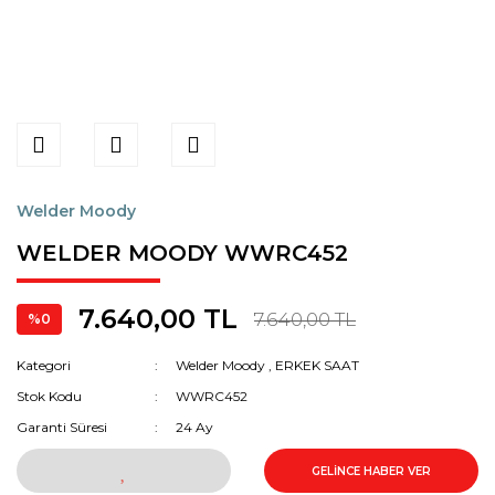
Welder Moody
WELDER MOODY WWRC452
7.640,00 TL
7.640,00 TL
%0
Kategori
Welder Moody
,
ERKEK SAAT
Stok Kodu
WWRC452
Garanti Süresi
24 Ay
GELİNCE HABER VER