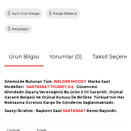
Aynı Gün Kargo
Kargo Bedava
Karşılaştır
Ürün Bilgisi
Yorumlar (0)
Taksit Seçenek
Sitemizde Bulunan Tüm
WELDER MOODY
Marka Saat
Modelleri
SAAT&SAAT TİCARET A.Ş
Güvencesi
Altındadır.Sipariş Vereceğiniz Bu ürün 2 Yıl Garantili , Orjinal
Garanti Belgesi Ve Orjinal Kutusu İle Birlikte Türkiye'nin Her
Noktasına Ücretsiz Kargo İle Gönderim Sağlanmaktadır.
Saatçi İbrahim - Başkent Saat
SAAT&SAAT
Resmi Bayisidir.
Cinsiyet
:
Erkek