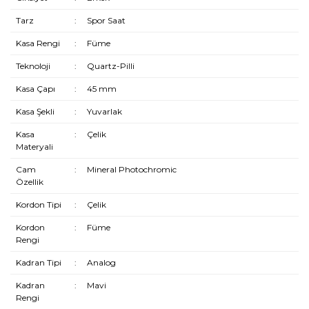
Tarz
:
Spor Saat
Kasa Rengi
:
Füme
Teknoloji
:
Quartz-Pilli
Kasa Çapı
:
45 mm
Kasa Şekli
:
Yuvarlak
Kasa
:
Çelik
Materyali
Cam
:
Mineral Photochromic
Özellik
Kordon Tipi
:
Çelik
Kordon
:
Füme
Rengi
Kadran Tipi
:
Analog
Kadran
:
Mavi
Rengi