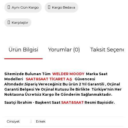
Aynı Gün Kargo
Kargo Bedava
Karşılaştır
Ürün Bilgisi
Yorumlar (0)
Taksit Seçenek
Sitemizde Bulunan Tüm
WELDER MOODY
Marka Saat
Modelleri
SAAT&SAAT TİCARET A.Ş
Güvencesi
Altındadır.Sipariş Vereceğiniz Bu ürün 2 Yıl Garantili , Orjinal
Garanti Belgesi Ve Orjinal Kutusu İle Birlikte Türkiye'nin Her
Noktasına Ücretsiz Kargo İle Gönderim Sağlanmaktadır.
Saatçi İbrahim - Başkent Saat
SAAT&SAAT
Resmi Bayisidir.
Cinsiyet
:
Erkek