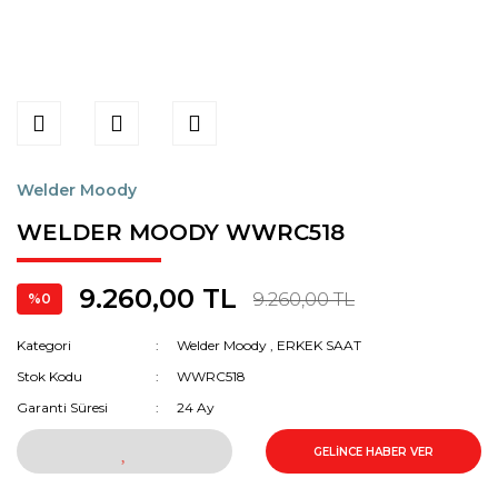
Welder Moody
WELDER MOODY WWRC518
9.260,00 TL
9.260,00 TL
%0
Kategori
Welder Moody
,
ERKEK SAAT
Stok Kodu
WWRC518
Garanti Süresi
24 Ay
GELİNCE HABER VER