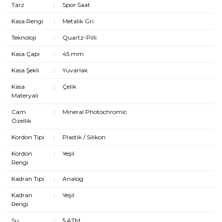
Tarz
:
Spor Saat
Kasa Rengi
:
Metalik Gri
Teknoloji
:
Quartz-Pilli
Kasa Çapı
:
45 mm
Kasa Şekli
:
Yuvarlak
Kasa
:
Çelik
Materyali
Cam
:
Mineral Photochromic
Özellik
Kordon Tipi
:
Plastik / Silikon
Kordon
:
Yeşil
Rengi
Kadran Tipi
:
Analog
Kadran
:
Yeşil
Rengi
Su
:
5 ATM