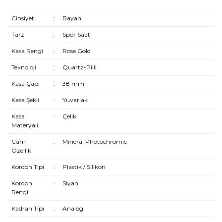
Cinsiyet
:
Bayan
Tarz
:
Spor Saat
Kasa Rengi
:
Rose Gold
Teknoloji
:
Quartz-Pilli
Kasa Çapı
:
38 mm
Kasa Şekli
:
Yuvarlak
Kasa
:
Çelik
Materyali
Cam
:
Mineral Photochromic
Özellik
Kordon Tipi
:
Plastik / Silikon
Kordon
:
Siyah
Rengi
Kadran Tipi
:
Analog