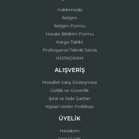
Bu ürüne benzer farklı alternatifler olmalı.
Hakkımızda
İletişim
İletişim Formu
Havale Bildirim Formu
Kargo Takibi
Gönder
Profosyenel Teknik Servis
INSTAGRAM
ALIŞVERİŞ
Mesafeli Satış Sözleşmesi
Gizlilik ve Güvenlik
İptal ve İade Şartları
Kişisel Veriler Politikası
ÜYELİK
Hesabım
Yeni Üyelik