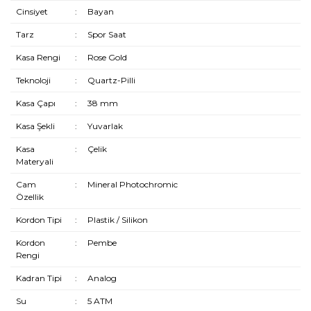
Cinsiyet
:
Bayan
Tarz
:
Spor Saat
Kasa Rengi
:
Rose Gold
Teknoloji
:
Quartz-Pilli
Kasa Çapı
:
38 mm
Kasa Şekli
:
Yuvarlak
Kasa
:
Çelik
Materyali
Cam
:
Mineral Photochromic
Özellik
Kordon Tipi
:
Plastik / Silikon
Kordon
:
Pembe
Rengi
Kadran Tipi
:
Analog
Su
:
5 ATM