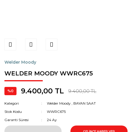
Welder Moody
WELDER MOODY WWRC675
9.400,00 TL
9.400,00 TL
%0
Kategori
Welder Moody
,
BAYAN SAAT
Stok Kodu
WWRC675
Garanti Süresi
24 Ay
GELİNCE HABER VER