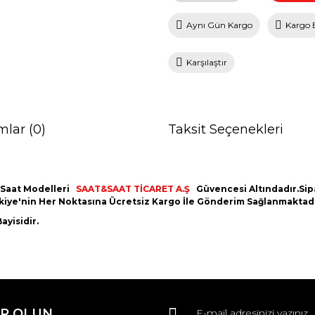
Aynı Gün Kargo
Kargo 
Karşılaştır
mlar (0)
Taksit Seçenekleri
 Saat Modelleri
SAAT&SAAT TİCARET A.Ş
Güvencesi Altındadır.Sipar
ürkiye'nin Her Noktasına Ücretsiz Kargo İle Gönderim Sağlanmaktadı
ayisidir.
da ve diğer konularda yetersiz gördüğünüz noktaları öneri formunu kullana
Bu ürüne ilk yorumu siz yapın!
R OLUN
r.