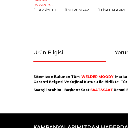
TAVSİYE ET
YORUM YAZ
FİYAT ALARMI
Ürün Bilgisi
Yoru
Sitemizde Bulunan Tüm
WELDER MOODY
Marka
Garanti Belgesi Ve Orjinal Kutusu İle Birlikte T
Saatçi İbrahim - Başkent Saat
SAAT&SAAT
Resmi B
Bu ürünün fiyat bilgisi, resim, ürün açıklamaların
Görüş ve önerileriniz için teşekkür ederiz.
KAMPANYALARIMIZDAN HABERDA
Ürün resmi kalitesiz, bozuk veya görüntülenemiyo