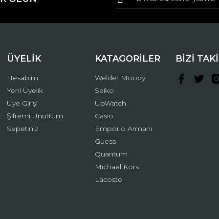
Yorum Yaz
ÜYELİK
KATAGORİLER
BİZİ TAK
Hesabım
Welder Moody
Yeni Üyelik
Seiko
Üye Girişi
UpWatch
Şifremi Unuttum
Casio
Gönder
Sepetiniz
Emporio Armani
Guess
Quantum
Michael Kors
Lacoste