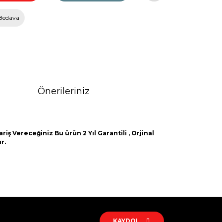
Bedava
Önerileriniz
iş Vereceğiniz Bu ürün 2 Yıl Garantili , Orjinal
r.
rak tarafımıza iletebilirsiniz.
KAYDOL