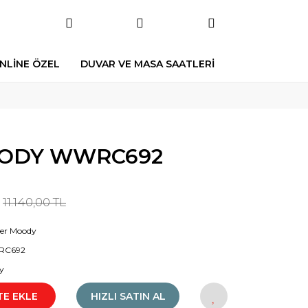
NLİNE ÖZEL
DUVAR VE MASA SAATLERİ
ODY WWRC692
11.140,00 TL
er Moody
C692
y
TE EKLE
HIZLI SATIN AL