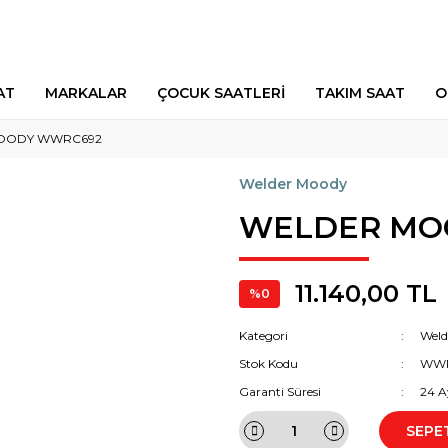
AT
MARKALAR
ÇOCUK SAATLERİ
TAKIM SAAT
O
OODY WWRC692
Welder Moody
WELDER MO
11.140,00 TL
%0
Kategori
Weld
Stok Kodu
WWR
Garanti Süresi
24 A
SEPE