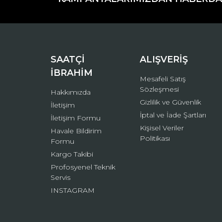
Ürün açıklamasında eksik bilgiler bulunuyor.
Ürün bilgilerinde hatalar bulunuyor.
Ürün fiyatı diğer sitelerden daha pahalı.
Bu ürüne benzer farklı alternatifler olmalı.
SAATÇİ
ALIŞVERİŞ
İBRAHİM
Mesafeli Satış
Sözleşmesi
Hakkımızda
Gizlilik ve Güvenlik
İletişim
İptal ve İade Şartları
İletişim Formu
Kişisel Veriler
Havale Bildirim
Politikası
Formu
Kargo Takibi
Profosyenel Teknik
Servis
INSTAGRAM