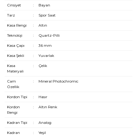
Cinsiyet
:
Bayan
Tarz
:
Spor Saat
Kasa Rengi
:
Altın
Teknoloji
:
Quartz-Pilli
Kasa Çapı
:
36 mm
Kasa Şekli
:
Yuvarlak
Kasa
:
Çelik
Materyali
Cam
:
Mineral Photochromic
Özellik
Kordon Tipi
:
Hasır
Kordon
:
Altın Renk
Rengi
Kadran Tipi
:
Analog
Kadran
:
Yeşil