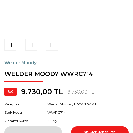
Welder Moody
WELDER MOODY WWRC714
9.730,00 TL
9.730,00 TL
%0
Kategori
Welder Moody
,
BAYAN SAAT
Stok Kodu
WWRC714
Garanti Süresi
24 Ay
GELİNCE HABER VER