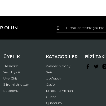
da ve diğer konularda yetersiz gördüğünüz noktaları öneri formunu kullana
Bu ürüne ilk yorumu siz yapın!
R OLUN
r.
Yorum Yaz
ÜYELİK
KATAGORİLER
BİZİ TAK
Hesabım
Welder Moody
Yeni Üyelik
Seiko
Üye Girişi
UpWatch
Şifremi Unuttum
Casio
Gönder
Sepetiniz
Emporio Armani
Guess
Quantum