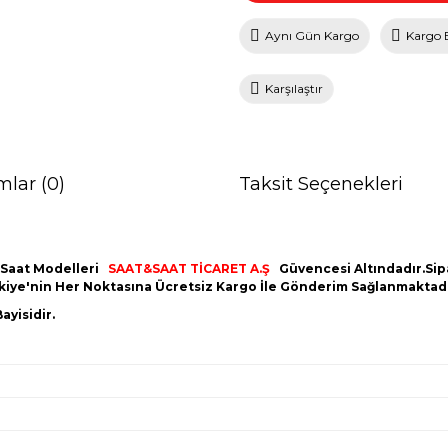
Aynı Gün Kargo
Kargo 
Karşılaştır
mlar (0)
Taksit Seçenekleri
 Saat Modelleri
SAAT&SAAT TİCARET A.Ş
Güvencesi Altındadır.Sipar
ürkiye'nin Her Noktasına Ücretsiz Kargo İle Gönderim Sağlanmaktadı
ayisidir.