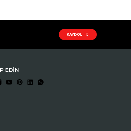
rak tarafımıza iletebilirsiniz.
KAYDOL
İP EDİN