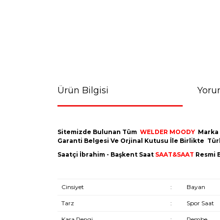
Ürün Bilgisi
Yoru
Sitemizde Bulunan Tüm
WELDER MOODY
Marka
Garanti Belgesi Ve Orjinal Kutusu İle Birlikte T
Saatçi İbrahim - Başkent Saat
SAAT&SAAT
Resmi B
Cinsiyet
:
Bayan
Tarz
:
Spor Saat
Kasa Rengi
:
Pembe