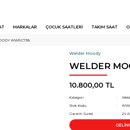
AT
MARKALAR
ÇOCUK SAATLERİ
TAKIM SAAT
O
OODY WWRC738
Welder Moody
WELDER MO
10.800,00 TL
Kategori
Weld
Stok Kodu
WW
Garanti Süresi
24 A
GELİN