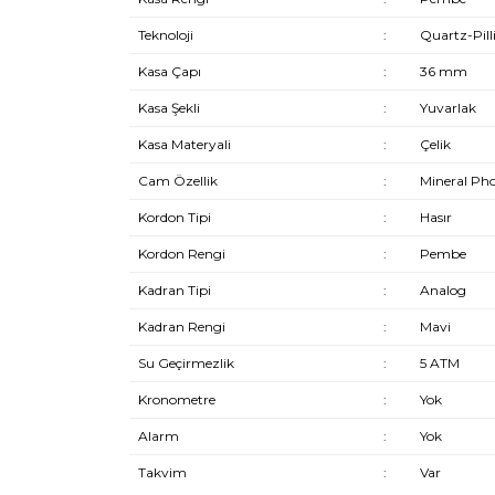
Teknoloji
:
Quartz-Pill
Kasa Çapı
:
36 mm
Kasa Şekli
:
Yuvarlak
Kasa Materyali
:
Çelik
Cam Özellik
:
Mineral Ph
Kordon Tipi
:
Hasır
Kordon Rengi
:
Pembe
Kadran Tipi
:
Analog
Kadran Rengi
:
Mavi
Su Geçirmezlik
:
5 ATM
Kronometre
:
Yok
Alarm
:
Yok
Takvim
:
Var