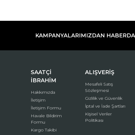
Bu ürünün fiyat bilgisi, resim, ürün açıklamaların
Görüş ve önerileriniz için teşekkür ederiz.
KAMPANYALARIMIZDAN HABERDA
Ürün resmi kalitesiz, bozuk veya görüntülenemiyo
Ürün açıklamasında eksik bilgiler bulunuyor.
Ürün bilgilerinde hatalar bulunuyor.
Ürün fiyatı diğer sitelerden daha pahalı.
Bu ürüne benzer farklı alternatifler olmalı.
SAATÇİ
ALIŞVERİŞ
İBRAHİM
Mesafeli Satış
Sözleşmesi
Hakkımızda
Gizlilik ve Güvenlik
İletişim
İptal ve İade Şartları
İletişim Formu
Kişisel Veriler
Havale Bildirim
Politikası
Formu
Kargo Takibi