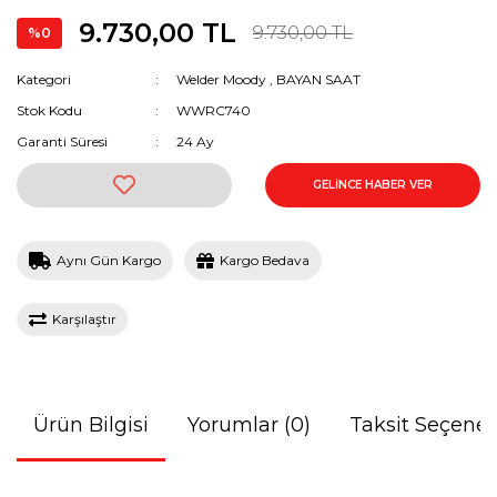
9.730,00 TL
Kenneth Cole
9.730,00 TL
%0
Lacoste
Kategori
Welder Moody
,
BAYAN SAAT
Stok Kodu
WWRC740
Lee Cooper
Garanti Süresi
24 Ay
Lorus
GELİNCE HABER VER
Michael Kors
Momentus
Aynı Gün Kargo
Kargo Bedava
Nacar
Karşılaştır
Orient
Pierre Cardin
Ürün Bilgisi
Yorumlar (0)
Taksit Seçenek
Quantum
Quark