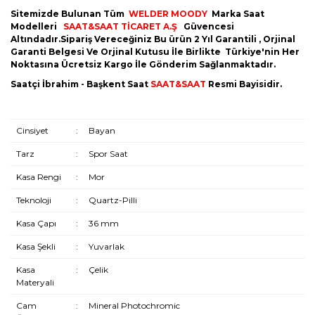
Reebok
Sitemizde Bulunan Tüm
WELDER MOODY
Marka Saat
Modelleri
SAAT&SAAT TİCARET A.Ş
Güvencesi
Altındadır.Sipariş Vereceğiniz Bu ürün 2 Yıl Garantili , Orjinal
Romanson
Garanti Belgesi Ve Orjinal Kutusu İle Birlikte Türkiye'nin Her
Noktasına Ücretsiz Kargo İle Gönderim Sağlanmaktadır.
Santa Barbara Polo
Saatçi İbrahim - Başkent Saat
SAAT&SAAT
Resmi Bayisidir.
Seiko
Seiko 5
Cinsiyet
:
Bayan
Tarz
:
Spor Saat
Skagen
Kasa Rengi
:
Mor
Slazenger
Teknoloji
:
Quartz-Pilli
Tissot
Kasa Çapı
:
36 mm
Tommy Hilfiger
Kasa Şekli
:
Yuvarlak
U.S. Polo Assn.
Kasa
:
Çelik
Materyali
UP! Watch
Cam
:
Mineral Photochromic