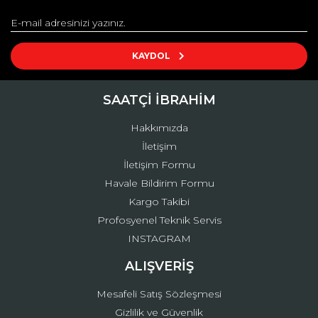
Yorum Yaz
Ürün resmi kalitesiz, bozuk veya görüntülenemiyor.
Ürün açıklamasında eksik bilgiler bulunuyor.
KAYDOL
Ürün bilgilerinde hatalar bulunuyor.
Ürün fiyatı diğer sitelerden daha pahalı.
SAATÇİ İBRAHİM
Bu ürüne benzer farklı alternatifler olmalı.
Hakkımızda
İletişim
İletişim Formu
Havale Bildirim Formu
Kargo Takibi
Gönder
Profosyenel Teknik Servis
INSTAGRAM
ALIŞVERİŞ
Mesafeli Satış Sözleşmesi
Gizlilik ve Güvenlik