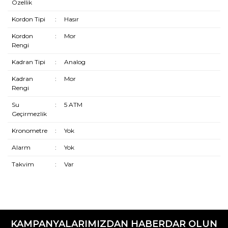
Özellik
Wainer
Kordon Tipi
:
Hasır
Welder Moody
Kordon
:
Mor
Rengi
Welder The Bold Watch
Kadran Tipi
:
Analog
Wesse
Kadran
:
Mor
Milano X Change
Rengi
Su
:
5 ATM
Geçirmezlik
Kronometre
:
Yok
Alarm
:
Yok
Takvim
:
Var
Bu ürünün fiyat bilgisi, resim, ürün açıklamalarında ve diğer
konularda yetersiz gördüğünüz noktaları öneri formunu
Bu ürüne ilk yorumu siz yapın!
kullanarak tarafımıza iletebilirsiniz.
KAMPANYALARIMIZDAN HABERDAR OLUN
Görüş ve önerileriniz için teşekkür ederiz.