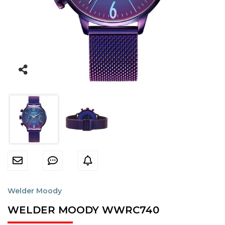
Dunlop
Emporio Armani
Escape
Esprit
Essence
Fossil
Grand Romanson
Guess
Guess Collection
Welder Moody
Hislon
WELDER MOODY WWRC740
Jacques Philippe