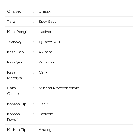
Cinsiyet
:
Unisex
Tarz
:
Spor Saat
Kasa Rengi
:
Lacivert
Teknoloji
:
Quartz-Pilli
Kasa Çapı
:
42 mm
Kasa Şekli
:
Yuvarlak
Kasa
:
Çelik
Materyali
Cam
:
Mineral Photochromic
Özellik
Kordon Tipi
:
Hasır
Kordon
:
Lacivert
Rengi
Kadran Tipi
:
Analog