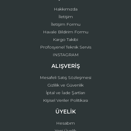
Bu ürüne benzer farklı alternatifler olmalı.
Hakkımızda
İletişim
İletişim Formu
Havale Bildirim Formu
Kargo Takibi
Gönder
Profosyenel Teknik Servis
INSTAGRAM
ALIŞVERİŞ
Mesafeli Satış Sözleşmesi
Gizlilik ve Güvenlik
İptal ve İade Şartları
Kişisel Veriler Politikası
ÜYELİK
Hesabım
Yeni Üyelik