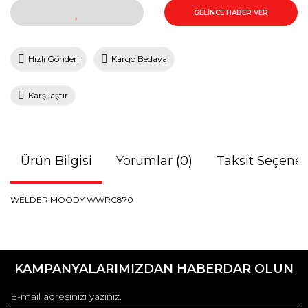
GELİNCE HABER VER
Hızlı Gönderi
Kargo Bedava
Karşılaştır
Ürün Bilgisi
Yorumlar (0)
Taksit Seçenek
WELDER MOODY WWRC870
Bu ürünün fiyat bilgisi, resim, ürün açıklamalarında ve diğer
konularda yetersiz gördüğünüz noktaları öneri formunu
Bu ürüne ilk yorumu siz yapın!
kullanarak tarafımıza iletebilirsiniz.
KAMPANYALARIMIZDAN HABERDAR OLUN
Görüş ve önerileriniz için teşekkür ederiz.
Yorum Yaz