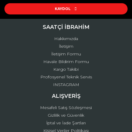
Ürün resmi kalitesiz, bozuk veya görüntülenemiyor.
Ürün açıklamasında eksik bilgiler bulunuyor.
KAYDOL
Ürün bilgilerinde hatalar bulunuyor.
Ürün fiyatı diğer sitelerden daha pahalı.
SAATÇİ İBRAHİM
Bu ürüne benzer farklı alternatifler olmalı.
Hakkımızda
İletişim
İletişim Formu
Havale Bildirim Formu
Kargo Takibi
Gönder
Profosyenel Teknik Servis
INSTAGRAM
ALIŞVERİŞ
Mesafeli Satış Sözleşmesi
Gizlilik ve Güvenlik
İptal ve İade Şartları
Kişisel Veriler Politikası