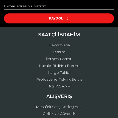
Yorum Yaz
Ürün resmi kalitesiz, bozuk veya görüntülenemiyor.
Ürün açıklamasında eksik bilgiler bulunuyor.
KAYDOL
Ürün bilgilerinde hatalar bulunuyor.
Ürün fiyatı diğer sitelerden daha pahalı.
SAATÇİ İBRAHİM
Bu ürüne benzer farklı alternatifler olmalı.
Hakkımızda
İletişim
İletişim Formu
Havale Bildirim Formu
Kargo Takibi
Gönder
Profosyenel Teknik Servis
INSTAGRAM
ALIŞVERİŞ
Mesafeli Satış Sözleşmesi
Gizlilik ve Güvenlik