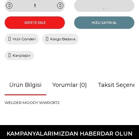
SEPETE EKLE
HIZLI SATIN AL
Hızlı Gönderi
Kargo Bedava
Karşılaştır
Ürün Bilgisi
Yorumlar (0)
Taksit Seçenek
WELDER MOODY WWRC872
Bu ürünün fiyat bilgisi, resim, ürün açıklamalarında ve diğer
konularda yetersiz gördüğünüz noktaları öneri formunu
Bu ürüne ilk yorumu siz yapın!
kullanarak tarafımıza iletebilirsiniz.
KAMPANYALARIMIZDAN HABERDAR OLUN
Görüş ve önerileriniz için teşekkür ederiz.