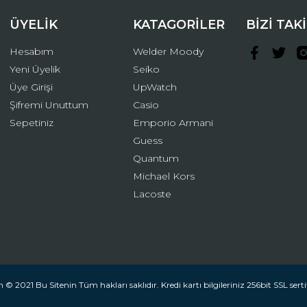
ÜYELİK
KATAGORİLER
BİZİ TAK
Hesabım
Welder Moody
Yeni Üyelik
Seiko
Üye Girişi
UpWatch
Şifremi Unuttum
Casio
Gönder
Sepetiniz
Emporio Armani
Guess
Quantum
Michael Kors
Lacoste
 © 2021 Bu Sitenin Tüm hakları saklıdır. Kredi kartı bilgileriniz 256bit SSL serti