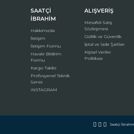
Bu ürüne benzer farklı alternatifler olmalı.
SAATÇİ
ALIŞVERİŞ
İBRAHİM
Mesafeli Satış
Sözleşmesi
Hakkımızda
Gizlilik ve Güvenlik
İletişim
İptal ve İade Şartları
İletişim Formu
Kişisel Veriler
Havale Bildirim
Politikası
Formu
Kargo Takibi
Profosyenel Teknik
Servis
INSTAGRAM
Saatçi İbrahim