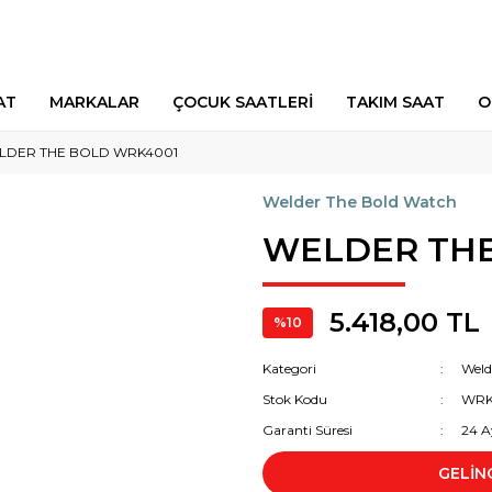
AT
MARKALAR
ÇOCUK SAATLERİ
TAKIM SAAT
O
LDER THE BOLD WRK4001
Welder The Bold Watch
WELDER THE
5.418,00 TL
%10
Kategori
Weld
Stok Kodu
WRK
Garanti Süresi
24 A
GELİN