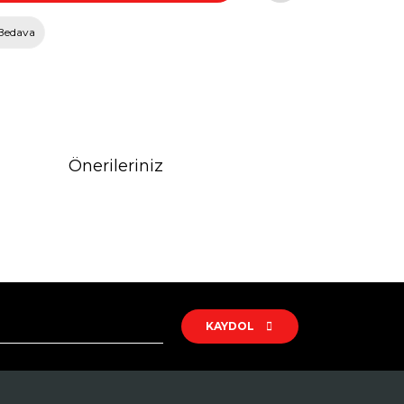
Bedava
Önerileriniz
rak tarafımıza iletebilirsiniz.
KAYDOL