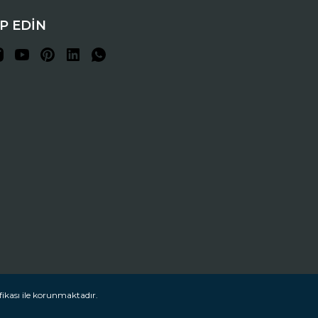
İP EDİN
fikası ile korunmaktadır.