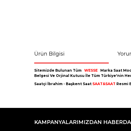
Ürün Bilgisi
Yoru
Sitemizde Bulunan Tüm
WESSE
Marka Saat Mod
Belgesi Ve Orjinal Kutusu İle Tüm Türkiye'nin H
Saatçi İbrahim - Başkent Saat
SAAT&SAAT
Resmi B
Bu ürünün fiyat bilgisi, resim, ürün açıklamaların
Görüş ve önerileriniz için teşekkür ederiz.
KAMPANYALARIMIZDAN HABERDA
Ürün resmi kalitesiz, bozuk veya görüntülenemiyo
Ürün açıklamasında eksik bilgiler bulunuyor.