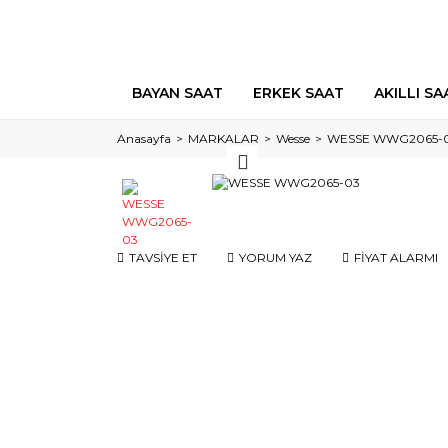
BAYAN SAAT
ERKEK SAAT
AKILLI SA
Anasayfa
MARKALAR
Wesse
WESSE WWG2065-
TAVSİYE ET
YORUM YAZ
FİYAT ALARMI