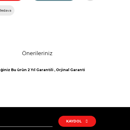
Bedava
Önerileriniz
niz Bu ürün 2 Yıl Garantili , Orjinal Garanti
rak tarafımıza iletebilirsiniz.
KAYDOL