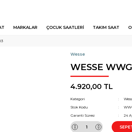
AT
MARKALAR
ÇOCUK SAATLERİ
TAKIM SAAT
O
03
Wesse
WESSE WWG2
4.920,00 TL
Kategori
Wess
Stok Kodu
WWG
Garanti Süresi
24 A
SEPE