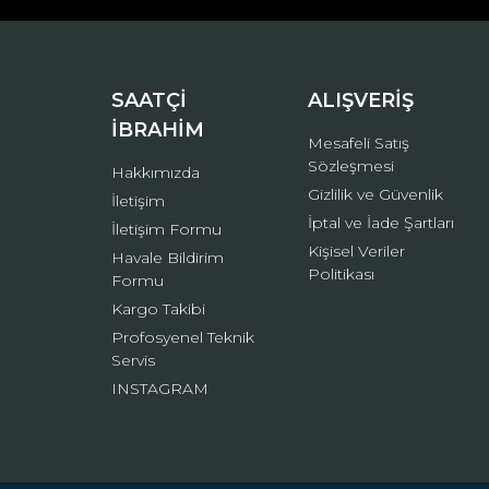
Ürün bilgilerinde hatalar bulunuyor.
Ürün fiyatı diğer sitelerden daha pahalı.
Bu ürüne benzer farklı alternatifler olmalı.
SAATÇİ
ALIŞVERİŞ
İBRAHİM
Mesafeli Satış
Sözleşmesi
Hakkımızda
Gizlilik ve Güvenlik
İletişim
İptal ve İade Şartları
İletişim Formu
Kişisel Veriler
Havale Bildirim
Politikası
Formu
Kargo Takibi
Profosyenel Teknik
Servis
INSTAGRAM