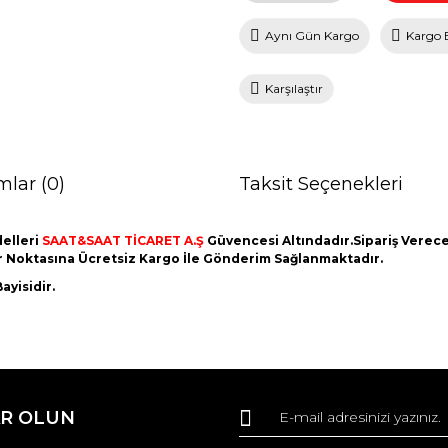
Aynı Gün Kargo
Kargo 
Karşılaştır
mlar (0)
Taksit Seçenekleri
elleri
SAAT&SAAT TİCARET A.Ş
Güvencesi Altındadır.Sipariş Vereceği
er Noktasına Ücretsiz Kargo İle Gönderim Sağlanmaktadır.
ayisidir.
da ve diğer konularda yetersiz gördüğünüz noktaları öneri formunu kullana
Bu ürüne ilk yorumu siz yapın!
R OLUN
r.
Yorum Yaz