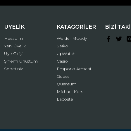
ÜYELİK
KATAGORİLER
BİZİ TAK
Hesabım
Welder Moody
Yeni Üyelik
Seiko
Üye Girişi
UpWatch
Şifremi Unuttum
Casio
Gönder
Sepetiniz
Emporio Armani
Guess
Quantum
Michael Kors
Lacoste