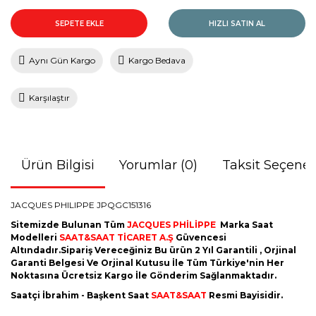
SEPETE EKLE
HIZLI SATIN AL
Aynı Gün Kargo
Kargo Bedava
Karşılaştır
Ürün Bilgisi
Yorumlar (0)
Taksit Seçenek
JACQUES PHILIPPE JPQGC151316
Sitemizde Bulunan Tüm
JACQUES PHİLİPPE
Marka Saat
Modelleri
SAAT&SAAT TİCARET A.Ş
Güvencesi
Altındadır.Sipariş Vereceğiniz Bu ürün 2 Yıl Garantili , Orjinal
Garanti Belgesi Ve Orjinal Kutusu İle Tüm Türkiye'nin Her
Noktasına Ücretsiz Kargo İle Gönderim Sağlanmaktadır.
Saatçi İbrahim - Başkent Saat
SAAT&SAAT
Resmi Bayisidir.