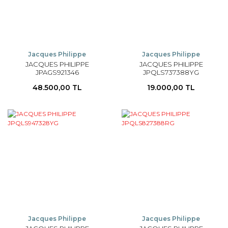
Jacques Philippe
Jacques Philippe
JACQUES PHILIPPE
JACQUES PHILIPPE
JPAGS921346
JPQLS737388YG
48.500,00 TL
19.000,00 TL
Jacques Philippe
Jacques Philippe