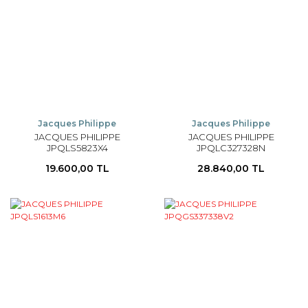
Jacques Philippe
Jacques Philippe
JACQUES PHILIPPE
JACQUES PHILIPPE
JPQLS5823X4
JPQLC327328N
19.600,00 TL
28.840,00 TL