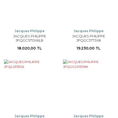
Jacques Philippe
Jacques Philippe
JACQUES PHILIPPE
JACQUES PHILIPPE
JPQGC5713X6LB
JPQGC5773X8
18.020,00 TL
19.230,00 TL
Jacques Philippe
Jacques Philippe