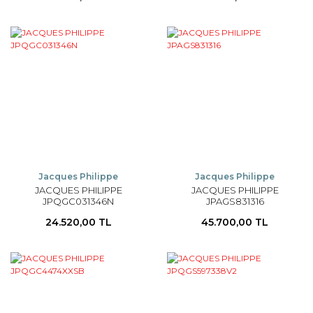
Jacques Philippe
Jacques Philippe
JACQUES PHILIPPE
JACQUES PHILIPPE
JPQGC031346N
JPAGS831316
24.520,00 TL
45.700,00 TL