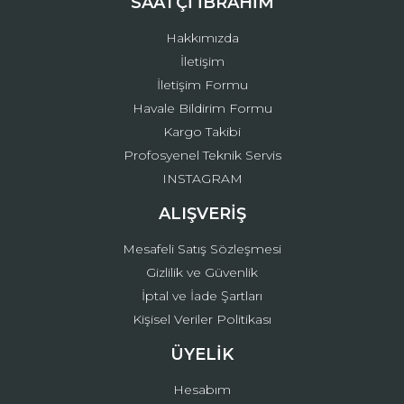
SAATÇİ İBRAHİM
Hakkımızda
İletişim
İletişim Formu
Havale Bildirim Formu
Kargo Takibi
Profosyenel Teknik Servis
INSTAGRAM
ALIŞVERİŞ
Mesafeli Satış Sözleşmesi
Gizlilik ve Güvenlik
İptal ve İade Şartları
Kişisel Veriler Politikası
ÜYELİK
Hesabım