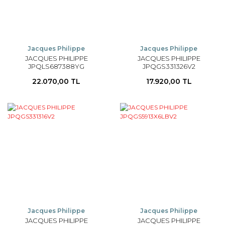
Jacques Philippe
Jacques Philippe
JACQUES PHILIPPE
JACQUES PHILIPPE
JPQLS687388YG
JPQGS331326V2
22.070,00 TL
17.920,00 TL
Jacques Philippe
Jacques Philippe
JACQUES PHILIPPE
JACQUES PHILIPPE