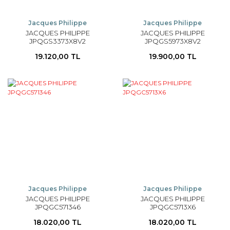
Jacques Philippe
Jacques Philippe
JACQUES PHILIPPE
JACQUES PHILIPPE
JPQGS3373X8V2
JPQGS5973X8V2
19.120,00 TL
19.900,00 TL
Jacques Philippe
Jacques Philippe
JACQUES PHILIPPE
JACQUES PHILIPPE
JPQGC571346
JPQGC5713X6
18.020,00 TL
18.020,00 TL