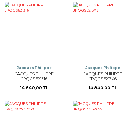
Jacques Philippe
Jacques Philippe
JACQUES PHILIPPE
JACQUES PHILIPPE
JPQGS621316
JPQGS6213X6
14.840,00 TL
14.840,00 TL