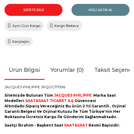
SEPETE EKLE
HIZLI SATIN AL
Aynı Gün Kargo
Kargo Bedava
Karşılaştır
Ürün Bilgisi
Yorumlar (0)
Taksit Seçenek
JACQUES PHILIPPE JPQGC171336
Sitemizde Bulunan Tüm
JACQUES PHİLİPPE
Marka Saat
Modelleri
SAAT&SAAT TİCARET A.Ş
Güvencesi
Altındadır.Sipariş Vereceğiniz Bu ürün 2 Yıl Garantili , Orjinal
Garanti Belgesi Ve Orjinal Kutusu İle Tüm Türkiye'nin Her
Noktasına Ücretsiz Kargo İle Gönderim Sağlanmaktadır.
Saatçi İbrahim - Başkent Saat
SAAT&SAAT
Resmi Bayisidir.