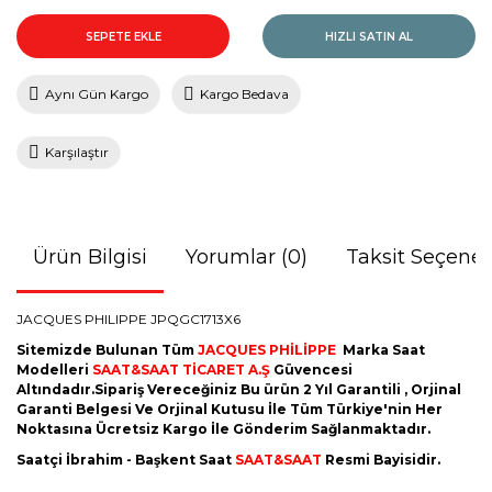
SEPETE EKLE
HIZLI SATIN AL
Aynı Gün Kargo
Kargo Bedava
Karşılaştır
Ürün Bilgisi
Yorumlar (0)
Taksit Seçenek
JACQUES PHILIPPE JPQGC1713X6
Sitemizde Bulunan Tüm
JACQUES PHİLİPPE
Marka Saat
Modelleri
SAAT&SAAT TİCARET A.Ş
Güvencesi
Altındadır.Sipariş Vereceğiniz Bu ürün 2 Yıl Garantili , Orjinal
Garanti Belgesi Ve Orjinal Kutusu İle Tüm Türkiye'nin Her
Noktasına Ücretsiz Kargo İle Gönderim Sağlanmaktadır.
Saatçi İbrahim - Başkent Saat
SAAT&SAAT
Resmi Bayisidir.