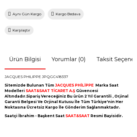
Aynı Gün Kargo
Kargo Bedava
Karşılaştır
Ürün Bilgisi
Yorumlar (0)
Taksit Seçenek
JACQUES PHILIPPE JPQGC418337
Sitemizde Bulunan Tüm
JACQUES PHİLİPPE
Marka Saat
Modelleri
SAAT&SAAT TİCARET A.Ş
Güvencesi
Altındadır.Sipariş Vereceğiniz Bu ürün 2 Yıl Garantili , Orjinal
Garanti Belgesi Ve Orjinal Kutusu İle Tüm Türkiye'nin Her
Noktasına Ücretsiz Kargo İle Gönderim Sağlanmaktadır.
Saatçi İbrahim - Başkent Saat
SAAT&SAAT
Resmi Bayisidir.
Bu ürünün fiyat bilgisi, resim, ürün açıklamalarında ve diğer